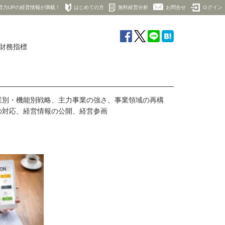
営力UPの経営情報が満載！
はじめての方
無料経営分析
お問合せ
ログイン
の財務指標
業別・機能別戦略、主力事業の強さ、事業領域の再構
の対応、経営情報の公開、経営参画