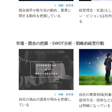
1 戦略・経営者
競合相手や取引先の動向、業界に
経営理念・社是(も
関する動向を把握している
ン・ビジョン)は社
る
市場・競合の把握・SWOT分析・戦略的経営行動
自社の事業領域(対
1 戦略・経営者
自社の強みの源泉や弱みを把握し
提供方法・技術など
ている
は明確になっている