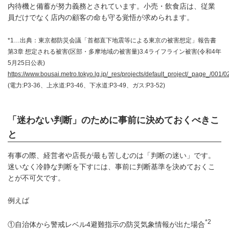
内待機と備蓄が努力義務とされています。小売・飲食店は、従業
員だけでなく店内の顧客の命も守る覚悟が求められます。
*1…出典：東京都防災会議「首都直下地震等による東京の被害想定」報告書
第3章 想定される被害(区部・多摩地域の被害量)3.4ライフライン被害(令和4年
5月25日公表)
https://www.bousai.metro.tokyo.lg.jp/_res/projects/default_project/_page_/001
(電力:P3-36、上水道:P3-46、下水道:P3-49、ガス:P3-52)
「迷わない判断」のために事前に決めておくべきこ
と
有事の際、経営者や店長が最も苦しむのは「判断の迷い」です。
迷いなく冷静な判断を下すには、事前に判断基準を決めておくこ
とが不可欠です。
例えば
*2
①自治体から警戒レベル4避難指示の防災気象情報が出た場合