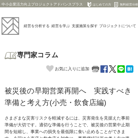
中小企業活力向上プロジェクトアドバンスプラス
はじめての方
無料経営分
経営を
分析する
経営を
学ぶ
支援施策を
探す
プロジェクト
について
専門家コラム
お気に入りに追加
被災後の早期営業再開へ 実践すべき
準備と考え方(小売・飲食店編)
さまざまな災害リスクを軽減するには、災害発生を見据えた事前
準備が大切です。適切な準備を行うことで、被災後の営業中止期
間を短縮し、事業への損失を最低限に食い止めることができま