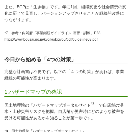
また、BCPは「生き物」です。年に1回、組織変更や社会情勢の変
化に応じて見直し、バージョンアップさせることが継続的改善に
つながります。
*7…参考：内閣府「事業継続ガイドライン-演習・訓練」P28
https://www.bousai.go.jp/kyoiku/kigyou/pdf/guideline03.pdf
今日から始める「4つの対策」
完璧な計画書は不要です。以下の「４つの対策」があれば、事業
継続の可能性が高まります。
1.ハザードマップの確認
*8
国土地理院の「ハザードマップポータルサイト
」で自店舗の浸
水・土砂災害リスクを把握。自店舗が災害時にどのような被害を
受ける可能性があるかを知ることが第一歩です。
*8…国土地理院「ハザードマップポータルサイト」