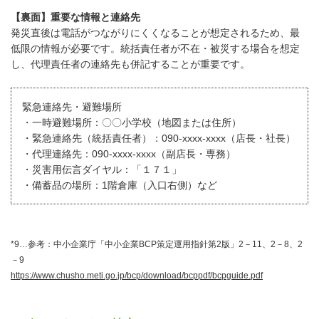
【裏面】重要な情報と連絡先
発災直後は電話がつながりにくくなることが想定されるため、最
低限の情報が必要です。統括責任者が不在・被災する場合を想定
し、代理責任者の連絡先も併記することが重要です。
緊急連絡先・避難場所
・一時避難場所：〇〇小学校（地図または住所）
・緊急連絡先（統括責任者）：090-xxxx-xxxx（店長・社長）
・代理連絡先：090-xxxx-xxxx（副店長・専務）
・災害用伝言ダイヤル：「１７１」
・備蓄品の場所：1階倉庫（入口右側）など
*9…参考：中小企業庁「中小企業BCP策定運用指針第2版」2－11、2－8、2
－9
https://www.chusho.meti.go.jp/bcp/download/bcppdf/bcpguide.pdf