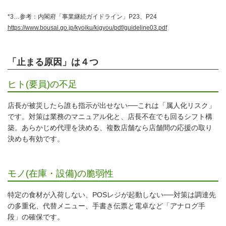
*3…参考：内閣府「事業継続ガイドライン」P23、P24
https://www.bousai.go.jp/kyoiku/kigyou/pdf/guideline03.pdf
「止まる原因」は４つ
ヒト(要員)の不足
店長が被災したら誰も指示が出せない──これは「属人化リスク」
です。対策は業務のマニュアル化と、店長不在でも回るシフト構
築。あらかじめ代理を決める、複数店舗なら店舗間の応援の取り
決めも有効です。
モノ(在庫・設備)の脆弱性
特定の食材が入荷しない、POSレジが起動しない──対策は調達先
の多重化、代替メニュー、手書き伝票と電卓など「アナログ手
段」の確保です。