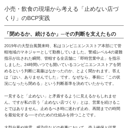
小売・飲食の現場から考える「止めない店づ
くり」のBCP実践
「閉めるか、続けるか」─その判断を支えたもの
2019年の大型台風襲来時、私はコンビニエンスストア本部にて管
轄地域のマネジャーとして勤務していました。警戒レベル4の避難
指示が出された瞬間、管轄する全店舗に「即時営業中止」を指示
しました。24時間いつでも開いているコンビニエンスストアを閉
めるという判断に葛藤はなかったのか、とよく聞かれます。答え
は「はい、ありませんでした」です。なぜなら、事前に「この状
況になったら閉める」という判断基準を決めていたからです。
一見すると「止めない」と矛盾するように見えるかもしれませ
ん。ですが私の言う「止めない店づくり」とは、営業を続けるこ
とではありません。止めるべき時に迷わず止め、再開までの時間
を最短化する──そのための仕組みを持つことです。
大型台風や地震、感染症などの有事において、売上確保と従業