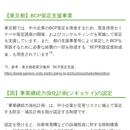
【東京都】BCP策定支援事業
東京都では、中小企業のBCP策定を推進するため、普及啓発セミ
ナーや策定講座の開催、およびコンサルティングを実施して策定
を支援しています。また、都の支援事業等により策定したBCPを
実践するために必要な経費の一部を助成する「BCP実践促進助成
*5
金」も用意されています
。
*5…参考：東京都産業労働局「BCP策定支援」
https://www.sangyo-rodo.metro.tokyo.lg.jp/chushou/shoko/keiei/bcp
【国】事業継続力強化計画(ジギョケイ)の認定
「事業継続力強化計画」は、中小企業が災害リスクに備えて策定
する防災・減災計画を国が認定する制度です。
認定を受けると、自家発電機などの設備投資に対する税制優遇