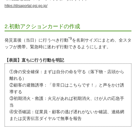
https://disaportal.gsi.go.jp/
2.初動アクションカードの作成
*9
発災直後（当日）に行うべき行動
を名刺サイズにまとめ、全スタ
ッフが携帯。緊急時に迷わず行動できるようにします。
【表面】直ちに行う行動を明記
①身の安全確保：まずは自分の命を守る（落下物・店頭から
離れる）
②顧客の避難誘導：「非常口はこちらです！」と声をかけ誘
導する
③初期消火・救護：火元があれば初期消火、けが人の応急手
当
④安否確認：従業員・顧客の逃げ遅れがないか確認、連絡網
または災害伝言ダイヤルで無事を報告