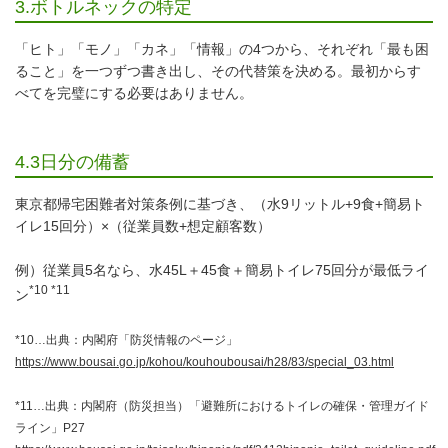
3.ボトルネックの特定
「ヒト」「モノ」「カネ」「情報」の4つから、それぞれ「最も困
ること」を一つずつ書き出し、その代替策を決める。最初からす
べてを完璧にする必要はありません。
4.3日分の備蓄
東京都帰宅困難者対策条例に基づき、（水9リットル+9食+簡易ト
イレ15回分）×（従業員数+想定顧客数）
例）従業員5名なら、水45L＋45食＋簡易トイレ75回分が最低ライ
*10 *11
ン
*10…出典：内閣府「防災情報のページ」
https://www.bousai.go.jp/kohou/kouhoubousai/h28/83/special_03.html
*11…出典：内閣府（防災担当）「避難所におけるトイレの確保・管理ガイド
ライン」P27