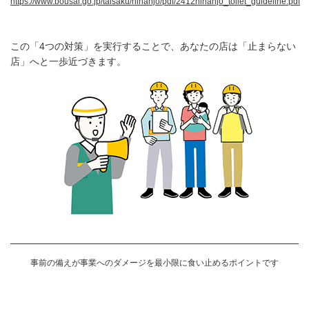
https://www.bousai.go.jp/taisaku/hinanjo/pdf/2412hinanjo_toilet_guideline.pdf
この「4つの対策」を実行することで、あなたの店は「止まらない
店」へと一歩近づきます。
事前の備えが事業へのダメージを最小限に食い止めるポイントです