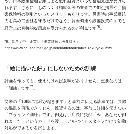
や、日本政策金融公庫による低利融資といった金融支援が受けら
れます。さらに、ものづくり補助金等の審査での加点措置や、損
害保険料の割引といったメリットもあります。災害時の事業継続
力を高めて会社を守るだけでなく、資金調達や設備投資の面でも
*6
経営上の直接的な恩恵を受けられるのが利点です
。
*6…参考：中小企業庁「事業継続力強化計画」
https://www.chusho.meti.go.jp/keiei/antei/bousai/keizokuryoku.html
「絵に描いた餅」にしないための訓練
計画を作っても、使えなければ意味がありません。重要なのは
*7
「訓練」です
。
従来の「10時に地震が起きます」と事前に伝える訓練では、実際
の混乱を再現できません。推奨するのは、事前に詳細を伝えない
「ブラインド訓練」です。例えば、店長に突然「今、あなたが倒
れました」というカードを渡し、アルバイトスタッフだけで初動
対応ができるかを試します。