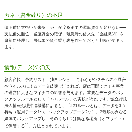
カネ（資金繰り）の不足
復旧前に支払いが来る、売上が戻るまでの運転資金が足りない──
支払優先順位、当座資金の確保、緊急時の借入先（金融機関）を
事前に整理し、最低限の資金繰り表を作っておくと判断が早まり
ます。
情報(データ)の消失
顧客台帳、予約リスト、独自レシピ──これらがシステムの不具合
やウイルスによるデータ破壊で消えれば、店は再開できても事業
の運営に大きなマイナスの影響を与えます。重要なデータのバッ
クアップルールとして「321ルール」の実践が有効です。独立行政
法人情報処理推進機構によると、
321ルールとは、データを3つ
持ち（運用データ1つ、バックアップデータ2つ）、2種類の異なる
媒体でバックアップし、そのうち1つは異なる場所（オフサイト）
*4
で保管する
方法とされています。