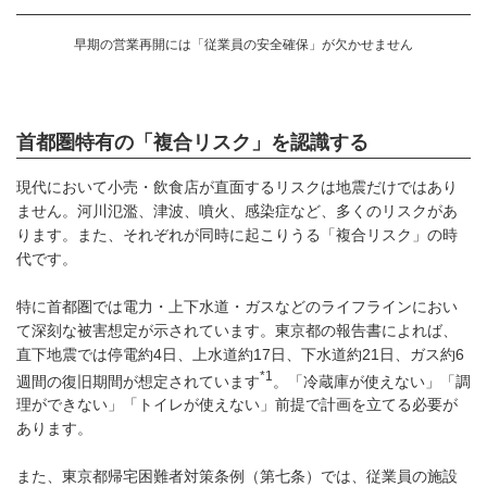
早期の営業再開には「従業員の安全確保」が欠かせません
首都圏特有の「複合リスク」を認識する
現代において小売・飲食店が直面するリスクは地震だけではあり
ません。河川氾濫、津波、噴火、感染症など、多くのリスクがあ
ります。また、それぞれが同時に起こりうる「複合リスク」の時
代です。
特に首都圏では電力・上下水道・ガスなどのライフラインにおい
て深刻な被害想定が示されています。東京都の報告書によれば、
直下地震では停電約4日、上水道約17日、下水道約21日、ガス約6
*1
週間の復旧期間が想定されています
。「冷蔵庫が使えない」「調
理ができない」「トイレが使えない」前提で計画を立てる必要が
あります。
また、東京都帰宅困難者対策条例（第七条）では、従業員の施設