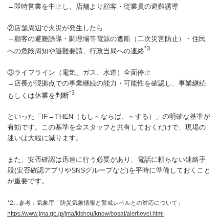
→即時営業を中止し、店舗より顧客・従業員の避難誘導
②店舗周辺で火災が発生したら
→顧客の避難誘導・調理場等電源の遮断（二次災害防止）・住民
*3
への危険周知や避難要請、行政当局への連絡
③ライフライン（電気、ガス、水道）全面停止
→店長が現拠点での事業継続の能力・可能性を確認し、事業継続
*3
もしくは休業を判断
といった「IF→THEN（もし～ならば、～する）」の明確な基準が
有効です。この基準を全スタッフと共有しておくだけで、現場の
迷いは大幅に減ります。
また、安否確認は迅速に行う必要があり、電話に頼らない連絡手
段(安否確認アプリやSNSグループなど)を平時に準備しておくこと
が重要です。
*2…参考：気象庁「防災気象情報と警戒レベルとの対応について」
https://www.jma.go.jp/jma/kishou/know/bosai/alertlevel.html