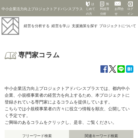
は
無
中小企業活力向上プロジェクトアドバンスプラス
じめて
料経営
お問合
ログ
の方
分析
せ
イン
経営を
分析する
経営を
学ぶ
支援施策を
探す
プロジェクト
について
専門家コラム
中小企業活力向上プロジェクトアドバンスプラスでは、都内中小
企業、小規模事業者の経営力を向上するため、本プロジェクトに
登録されている専門家によるコラムを提供しています。
こちらでは小規模事業者の方々に役立つ情報を順次、公開してい
く予定です。
ご興味のあるコラムをクリックし、是非、ご覧ください。
フリーワード検索
関連キーワード検索