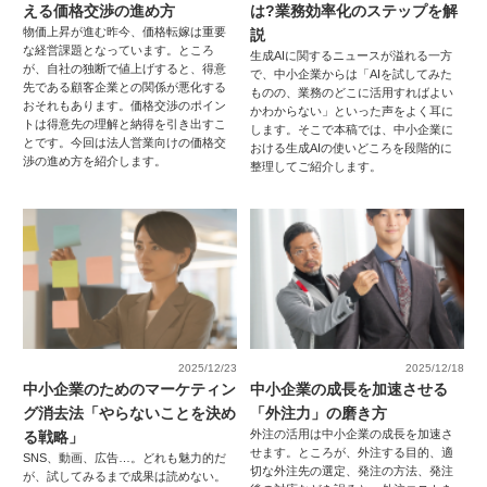
える価格交渉の進め方
は?業務効率化のステップを解
物価上昇が進む昨今、価格転嫁は重要
説
な経営課題となっています。ところ
生成AIに関するニュースが溢れる一方
が、自社の独断で値上げすると、得意
で、中小企業からは「AIを試してみた
先である顧客企業との関係が悪化する
ものの、業務のどこに活用すればよい
おそれもあります。価格交渉のポイン
かわからない」といった声をよく耳に
トは得意先の理解と納得を引き出すこ
します。そこで本稿では、中小企業に
とです。今回は法人営業向けの価格交
おける生成AIの使いどころを段階的に
渉の進め方を紹介します。
整理してご紹介します。
2025/12/23
2025/12/18
中小企業のためのマーケティン
中小企業の成長を加速させる
グ消去法「やらないことを決め
「外注力」の磨き方
外注の活用は中小企業の成長を加速さ
る戦略」
せます。ところが、外注する目的、適
SNS、動画、広告…。どれも魅力的だ
切な外注先の選定、発注の方法、発注
が、試してみるまで成果は読めない。