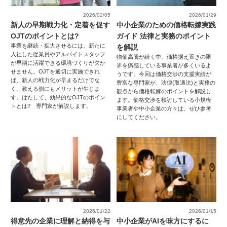
2026/02/05
2026/01/29
新人の早期戦力化・定着を促す
中小企業のための価格転嫁実践
OJTのポイントとは?
ガイド 法律と実務のポイント
事業を継続・拡大させるには、新たに
を解説
入社した従業員やアルバイトスタッフ
物価高騰が続く中、価格据え置きの限
が早期に活躍できる環境づくりが欠か
界を痛感している事業者が多くいるよ
せません。OJTを適切に実施できれ
うです。今回は価格交渉の支援実績が
ば、新人の戦力化が早まるだけでな
豊富な専門家が、法律(取適法)と実務の
く、教える側にもメリットが生じま
観点から価格転嫁のポイントを解説し
す。はたして、効果的なOJTのポイン
ます。価格交渉を検討している小規模
トとは? 専門家が解説します。
事業者や中小企業の方々は、ぜひ参考
にしてください。
2026/01/22
2026/01/15
得意先の企業に理解と納得を与
中小企業がAIを味方にするに