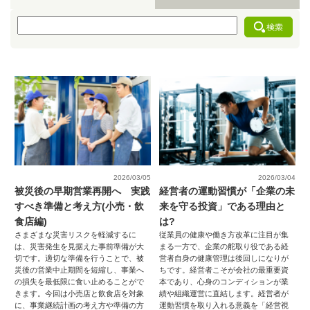
2026/03/05
2026/03/04
被災後の早期営業再開へ 実践
経営者の運動習慣が「企業の未
すべき準備と考え方(小売・飲
来を守る投資」である理由と
食店編)
は?
さまざまな災害リスクを軽減するに
従業員の健康や働き方改革に注目が集
は、災害発生を見据えた事前準備が大
まる一方で、企業の舵取り役である経
切です。適切な準備を行うことで、被
営者自身の健康管理は後回しになりが
災後の営業中止期間を短縮し、事業へ
ちです。経営者こそが会社の最重要資
の損失を最低限に食い止めることがで
本であり、心身のコンディションが業
きます。今回は小売店と飲食店を対象
績や組織運営に直結します。経営者が
に、事業継続計画の考え方や準備の方
運動習慣を取り入れる意義を「経営視