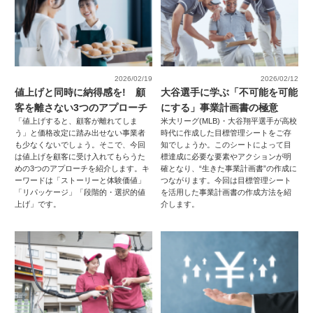
2026/02/19
2026/02/12
値上げと同時に納得感を! 顧
大谷選手に学ぶ「不可能を可能
客を離さない3つのアプローチ
にする」事業計画書の極意
「値上げすると、顧客が離れてしま
米大リーグ(MLB)・大谷翔平選手が高校
う」と価格改定に踏み出せない事業者
時代に作成した目標管理シートをご存
も少なくないでしょう。そこで、今回
知でしょうか。このシートによって目
は値上げを顧客に受け入れてもらうた
標達成に必要な要素やアクションが明
めの3つのアプローチを紹介します。キ
確となり、“生きた事業計画書”の作成に
ーワードは「ストーリーと体験価値」
つながります。今回は目標管理シート
「リパッケージ」「段階的・選択的値
を活用した事業計画書の作成方法を紹
上げ」です。
介します。