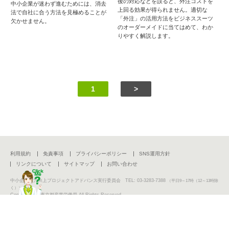
後の対応などを誤ると、外注コストを
中小企業が迷わず進むためには、消去
上回る効果が得られません。適切な
法で自社に合う方法を見極めることが
「外注」の活用方法をビジネススーツ
欠かせません。
のオーダーメイドに当てはめて、わか
りやすく解説します。
1
>
利用規約
免責事項
プライバシーポリシー
SNS運用方針
リンクについて
サイトマップ
お問い合わせ
中小企業活力向上プロジェクトアドバンス実行委員会 TEL: 03-3283-7388
（平日9～17時（12～13時除
く））
Copyright (C) 東京都産業労働局 All Rights Reserved.