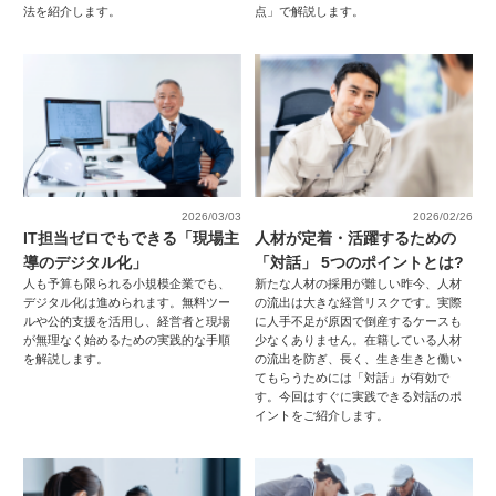
法を紹介します。
点」で解説します。
2026/03/03
2026/02/26
IT担当ゼロでもできる「現場主
人材が定着・活躍するための
導のデジタル化」
「対話」 5つのポイントとは?
人も予算も限られる小規模企業でも、
新たな人材の採用が難しい昨今、人材
デジタル化は進められます。無料ツー
の流出は大きな経営リスクです。実際
ルや公的支援を活用し、経営者と現場
に人手不足が原因で倒産するケースも
が無理なく始めるための実践的な手順
少なくありません。在籍している人材
を解説します。
の流出を防ぎ、長く、生き生きと働い
てもらうためには「対話」が有効で
す。今回はすぐに実践できる対話のポ
イントをご紹介します。