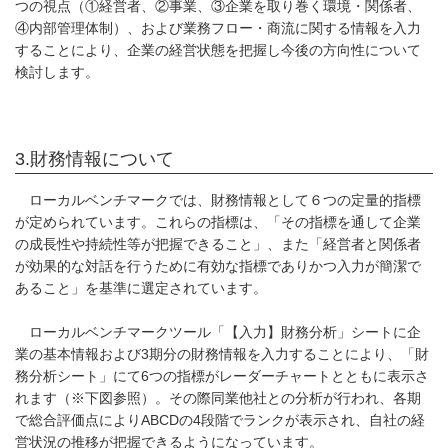
つの視点（①経営者、②事業、③企業を取り巻く環境・関係者、
④内部管理体制）、および業務フロー・商流に関する情報を入力
することにより、企業の経営状態を把握し今後の方向性について
検討します。
3.財務情報について
ローカルベンチマークでは、財務情報として６つの定量的指標
が定められています。これらの指標は、「その指標を通して企業
の成長性や持続性等が把握できること」、また「経営者と関係者
が効果的な対話を行うために有効な指標でありかつ入力が簡潔で
あること」を基準に選定されています。
ローカルベンチマークツール「【入力】財務分析」シートに企
業の基本情報および3期分の財務情報を入力することにより、「財
務分析シート」にて6つの指標がレーダーチャートとともに表示さ
れます（※下図参照）。その際同業他社との分析が行われ、各期
で総合評価点によりABCDの4段階でランクが表示され、自社の経
営状況の推移が把握できるようになっています。