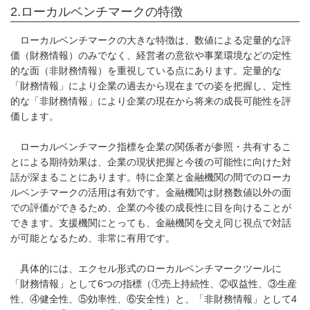
2.ローカルベンチマークの特徴
ローカルベンチマークの大きな特徴は、数値による定量的な評
価（財務情報）のみでなく、経営者の意欲や事業環境などの定性
的な面（非財務情報）を重視している点にあります。定量的な
「財務情報」により企業の過去から現在までの姿を把握し、定性
的な「非財務情報」により企業の現在から将来の成長可能性を評
価します。
ローカルベンチマーク指標を企業の関係者が参照・共有するこ
とによる期待効果は、企業の現状把握と今後の可能性に向けた対
話が深まることにあります。特に企業と金融機関の間でのローカ
ルベンチマークの活用は有効です。金融機関は財務数値以外の面
での評価ができるため、企業の今後の成長性に目を向けることが
できます。支援機関にとっても、金融機関を交え同じ視点で対話
が可能となるため、非常に有用です。
具体的には、エクセル形式のローカルベンチマークツールに
「財務情報」として6つの指標（①売上持続性、②収益性、③生産
性、④健全性、⑤効率性、⑥安全性）と、「非財務情報」として4