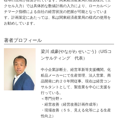
標等の活用が推奨されています。関東経済産業局の推奨様式（エ
クセル入力）では具体的な数値計画の入力により、ローカルベン
チマーク指標による自社の経営状況の把握が可能となっていま
す。計画策定にあたっては、私は関東経済産業局の様式の使用を
お勧めしています。
著者プロフィール
梁川 成豪(やながわ せいごう)（UISコ
ンサルティング 代表）
中小企業診断士、経営革新等支援機関。化
粧品メーカーにて生産管理、法人営業、商
品開発に約２０年間従事。現在は経営コン
サルタントとして、製造業を中心に支援を
行っている。
＜専門分野＞
・経営改善（経営改善計画作成等）
・現場改善（５Ｓ、見える化等による生産
性向上）