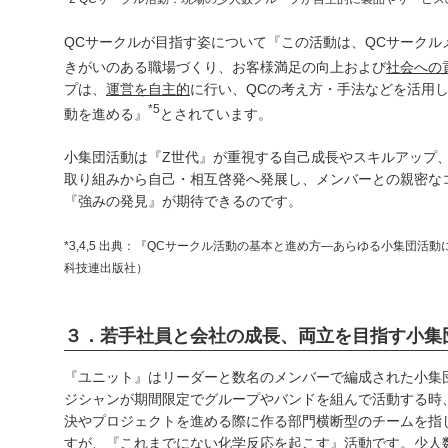
QCサークルが目指す姿について『この活動は、QCサークル
きがいのある職場づくり、お客様満足の向上および
社会への
プは、
運営を自主的
に行い、QCの考え方・手法などを活用
*5
動を進める』
とされています。
小集団活動は『Z世代』が重視する自己成長やスキルアップ
取り組みから自己・相互啓発へ発展し、メンバーとの親密な
『強みの発見』が期待できるのです。
*3,4,5 出典：『QCサークル活動の基本と進め方―あらゆる小集団
科技連出版社）
３．若手社員と会社の成長、両立を目指す小集
『ユニット』はリーダーと数名のメンバーで編成された小集
ジシャンが期間限定でグループやバンドを組んで活動する時
決やプロジェクトを進める際に作る部門横断型のチームを指
すが、『これまでにない化学反応を起こす』活動です。少人