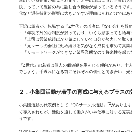
進めている企業が散見されます。若手の流出に悩む企業の人
決まっていて慰留の為に話し合う機会が減っているそうです
化など通信技術の影響は大きいですが理由はそれだけではあ
下記は筆者が、転職する『Z世代』の若者に『なぜ会社を辞
・「年功序列的な制度が残っており、いくら頑張っても給与待
・「上司は営業成績ばかり気にしていて自分が努力して取り組
・「元々一つの会社に勤め続ける気がなく成長を求めて異業界に
・「リモートワークができない業界業態なので将来性を感じな
『Z世代』の若者は個人の価値観を重んじる傾向があり、十
でしょう。手遅れになる前にそれぞれの個性と向き合い、光
２．小集団活動が若手の育成に与えるプラスの
*2
小集団活動の代表例として『QCサークル活動』
があります
て導入されたが、活動を通じて働きがいや仕事に対する充実
うです。
*2 QCサークル活動：現場の少人数グループが自主的に製品やサービ