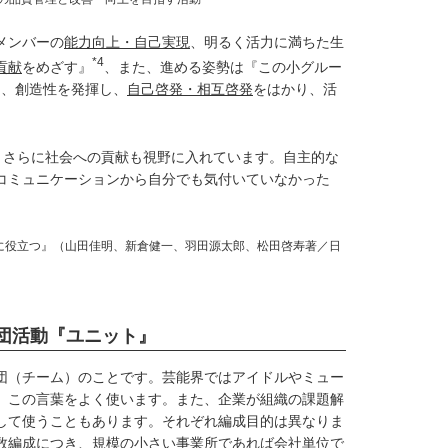
メンバーの
能力向上・自己実現
、明るく活力に満ちた生
*4
貢献
をめざす』
、また、進める姿勢は『この小グルー
し、創造性を発揮し、
自己啓発・相互啓発
をはかり、活
、さらに社会への貢献も視野に入れています。自主的な
コミュニケーションから自分でも気付いていなかった
活動に役立つ』（山田佳明、新倉健一、羽田源太郎、松田啓寿著／日
団活動『ユニット』
団（チーム）のことです。芸能界ではアイドルやミュー
、この言葉をよく使います。また、企業が組織の課題解
して使うこともあります。それぞれ編成目的は異なりま
数編成につき、規模の小さい事業所であれば会社単位で