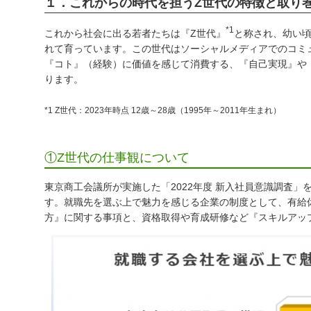
１．これからの時代を担うZ世代の特徴と取り
*1
これから社会に出る若者たちは『Z世代』
と称され、幼い頃
れて育っています。この世代はソーシャルメディアでのコミ
『コト』（経験）に価値を感じて消費する、『自己実現』や
ります。
*1 Z世代：2023年時点 12歳～28歳（1995年～2011年生まれ）
①Z世代の仕事観について
東京商工会議所が実施した「2022年度 新入社員意識調査
す。就職先を選ぶ上で魅力を感じる企業の制度として、有給
方』に関する事項と、資格取得や育成研修など『スキルアッ