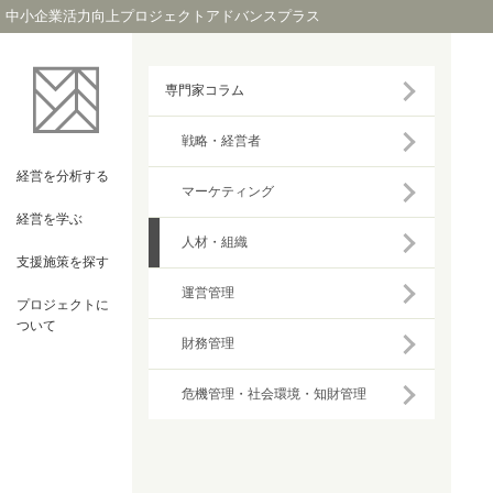
中小企業活力向上プロジェクトアドバンスプラス
専門家コラム
戦略・経営者
経営を
分析する
マーケティング
経営を
学ぶ
人材・組織
支援施策を
探す
運営管理
プロジェクト
に
ついて
財務管理
危機管理・社会環境・知財管理