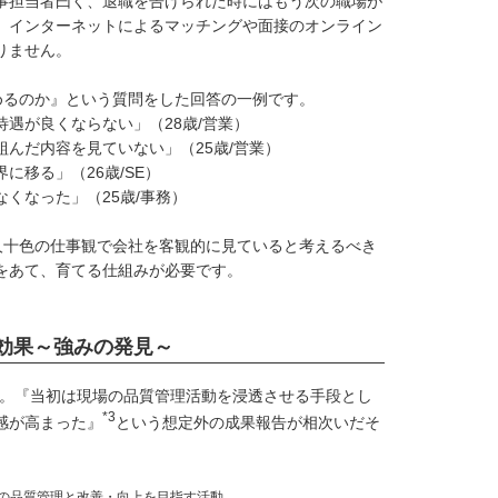
事担当者曰く、退職を告げられた時にはもう次の職場が
。インターネットによるマッチングや面接のオンライン
りません。
めるのか』という質問をした回答の一例です。
遇が良くならない」（28歳/営業）
んだ内容を見ていない」（25歳/営業）
移る」（26歳/SE）
くなった」（25歳/事務）
人十色の仕事観で会社を客観的に見ていると考えるべき
をあて、育てる仕組みが必要です。
効果～強みの発見～
。『当初は現場の品質管理活動を浸透させる手段とし
*3
感が高まった』
という想定外の成果報告が相次いだそ
スの品質管理と改善・向上を目指す活動