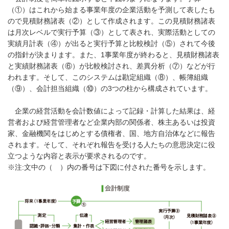
（①）はこれから始まる事業年度の企業活動を予測して表したも
ので見積財務諸表（②）として作成されます。この見積財務諸表
は月次レベルで実行予算（③）として表され、実際活動としての
実績月計表（④）が出ると実行予算と比較検討（⑤）されて今後
の指針が決まります。また、1事業年度が終わると、見積財務諸表
と実績財務諸表（⑥）が比較検討され、差異分析（⑦）などが行
われます。そして、このシステムは勘定組織（⑧）、帳簿組織
（⑨）、会計担当組織（⑩）の3つの柱から構成されています。
企業の経営活動を会計数値によって記録・計算した結果は、経
営者および経営管理者など企業内部の関係者、株主あるいは投資
家、金融機関をはじめとする債権者、国、地方自治体などに報告
されます。そして、それぞれ報告を受ける人たちの意思決定に役
立つような内容と表示が要求されるのです。
※注:文中の（ ）内の番号は下図に付された番号を示します。