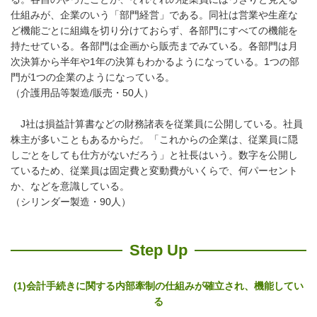
仕組みが、企業のいう「部門経営」である。同社は営業や生産な
ど機能ごとに組織を切り分けておらず、各部門にすべての機能を
持たせている。各部門は企画から販売までみている。各部門は月
次決算から半年や1年の決算もわかるようになっている。1つの部
門が1つの企業のようになっている。
（介護用品等製造/販売・50人）
J社は損益計算書などの財務諸表を従業員に公開している。社員
株主が多いこともあるからだ。「これからの企業は、従業員に隠
しごとをしても仕方がないだろう」と社長はいう。数字を公開し
ているため、従業員は固定費と変動費がいくらで、何パーセント
か、などを意識している。
（シリンダー製造・90人）
Step Up
(1)会計手続きに関する内部牽制の仕組みが確立され、機能してい
る