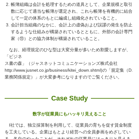
帳簿組織は会計を処理するための道具として、企業規模と取引
数に応じて適当な帳簿が選定され、これら帳簿を有機的に結合
して一定の体系のもとに編成し組織化されていること。
会計担当組織のなかに、会計上の虚偽および誤謬の発生を防止
するような仕組みが構築されているとともに、外部の会計専門
家（⑪）との協力体制が構築されていること。
なお、経理規定のひな型は大変分量が多いため割愛しますが、
「ビジネ
ス書の森」（ジャスネットコミュニケーションズ株式会社
http://www.jusnet.co.jp/business/kitei_down.shtml)の「規定集（D.
業務関係規定）」が大変参考になりますのでご覧ください。
Case Study
数字が従業員にもハッキリ見えること
I社では、独立採算制を利用して、従業員の育ちを促す賃金制度
を工夫している。企業はもとより経営への全員参画をめざしてい
る。各自のやったことが、それぞれの従業員にはっきりと見える