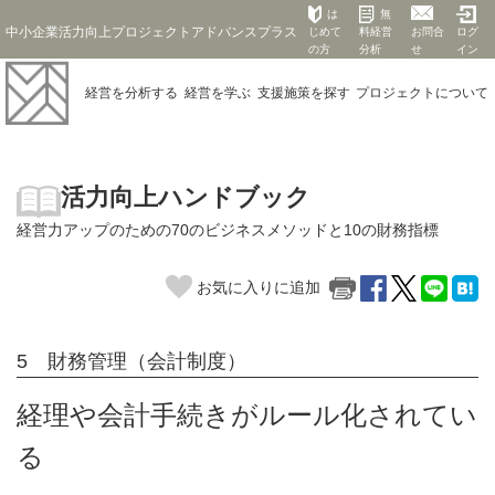
は
無
中小企業活力向上プロジェクトアドバンスプラス
じめて
料経営
お問合
ログ
の方
分析
せ
イン
経営を
分析する
経営を
学ぶ
支援施策を
探す
プロジェクト
について
活力向上ハンドブック
経営力アップのための70のビジネスメソッドと10の財務指標
お気に入りに追加
5 財務管理（会計制度）
経理や会計手続きがルール化されてい
る