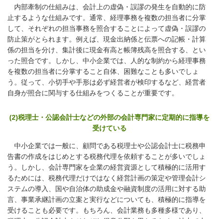
内部牽制の仕組みは、会計上の虚偽・誤謬の発生を自動的に防
止するような仕組みです。通常、経理事務を複数の担当者に分掌
して、それぞれの担当事務を照合することによって虚偽・誤謬の
防止策がとられます。例えば、現金出納係と伝票への記帳・計算
係の担当を分け、集計後に現金有高と帳簿残高を照合する、とい
った照合です。しかし、中小企業では、人的な制約から経理事務
を複数の担当者に分掌すること自体、困難なことも多いでしょ
う。従って、小切手や手形は必ず経営者が検印するなど、経営者
自身が照合に関与する仕組みをつくることが重要です。
(2)税理士・公認会計士などの外部の会計専門家に定期的に指導を
受けている
中小企業では一般に、顧問である税理士や公認会計士に税務申
告書の作成をはじめとする税務代理を依頼することが多いでしょ
う。しかし、会計専門家を企業の経営資源として積極的に活用す
るためには、税務代理だけではなく経営計画の策定や管理会計シ
ステムの導入、国や自治体の助成金や融資制度の活用に対する助
言、事業承継計画の立案と実行などについても、積極的に指導を
受けることも必要です。もちろん、会計業務も多種多様であり、