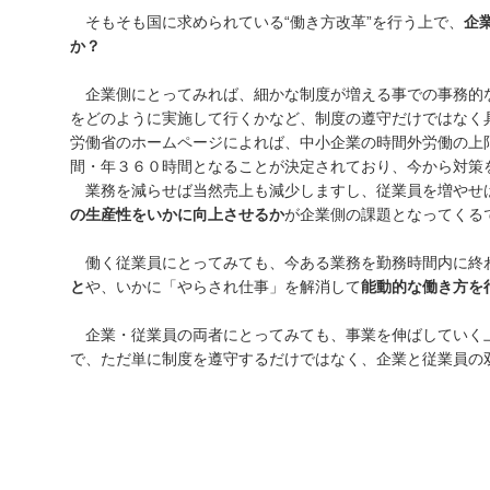
そもそも国に求められている“働き方改革”を行う上で、
企
か？
企業側にとってみれば、細かな制度が増える事での事務的
をどのように実施して行くかなど、制度の遵守だけではなく
労働省のホームページによれば、中小企業の時間外労働の上
間・年３６０時間となることが決定されており、今から対策
業務を減らせば当然売上も減少しますし、従業員を増やせ
の生産性をいかに向上させるか
が企業側の課題となってくる
働く従業員にとってみても、今ある業務を勤務時間内に終
と
や、いかに「やらされ仕事」を解消して
能動的な働き方を
企業・従業員の両者にとってみても、事業を伸ばしていく
で、ただ単に制度を遵守するだけではなく、企業と従業員の