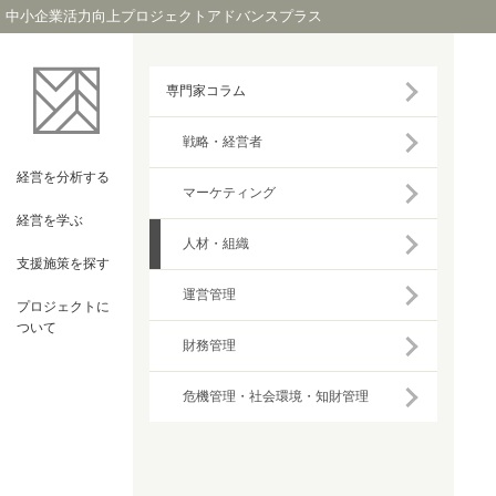
中小企業活力向上プロジェクトアドバンスプラス
専門家コラム
戦略・経営者
経営を
分析する
マーケティング
経営を
学ぶ
人材・組織
支援施策を
探す
運営管理
プロジェクト
に
ついて
財務管理
危機管理・社会環境・知財管理