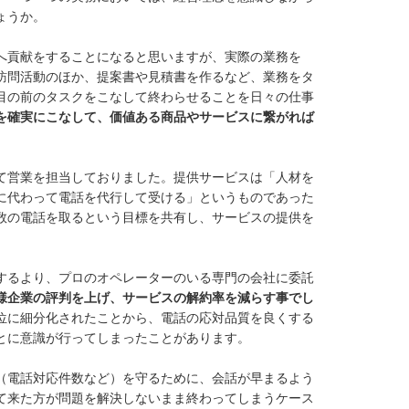
ょうか。
へ貢献をすることになると思いますが、実際の業務を
訪問活動のほか、提案書や見積書を作るなど、業務をタ
目の前のタスクをこなして終わらせることを日々の仕事
を確実にこなして、価値ある商品やサービスに繋がれば
て営業を担当しておりました。提供サービスは「人材を
に代わって電話を代行して受ける」というものであった
数の電話を取るという目標を共有し、サービスの提供を
するより、プロのオペレーターのいる専門の会社に委託
様企業の評判を上げ、サービスの解約率を減らす事でし
位に細分化されたことから、電話の応対品質を良くする
とに意識が行ってしまったことがあります。
（電話対応件数など）を守るために、会話が早まるよう
て来た方が問題を解決しないまま終わってしまうケース