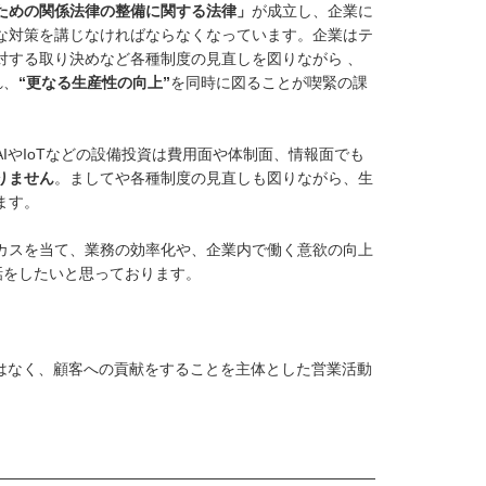
ための関係法律の整備に関する法律」
が成立し、企業に
な対策を講じなければならなくなっています。企業はテ
対する取り決めなど各種制度の見直しを図りながら 、
れ、
“更なる生産性の向上”
を同時に図ることが喫緊の課
IやIoTなどの設備投資は費用面や体制面、情報面でも
りません
。ましてや各種制度の見直しも図りながら、生
ます。
カスを当て、業務の効率化や、企業内で働く意欲の向上
お話をしたいと思っております。
ではなく、顧客への貢献をすることを主体とした営業活動