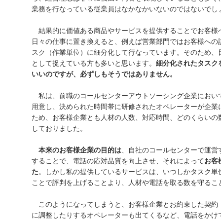
業務を行なっている従業員はなかなかいないのではないでし
結果的に価値ある商品やサービスを提供することでお客様
日々の仕事に置き換えると、例えば営業部門ではお客様への
スク（作業単位）に細分化して行なっています。そのため、
として捉えている方も多いと思います。
細分化されたタスク
いいのですが、必ずしもそうではありません。
私は、前職のコールセンターアウトソーシング企業におい
用意し、決められた時間帯に研修されたオペレーターが企業
ため、お客様企業とも人材の人数、対応時間、どのくらいの
しておりました。
本来のお客様企業の目的は
、自社のコールセンターで運営
することで、電話の応対品質を向上させ、それによって
お客
た
。しかし私の提供しているサービスは、いつしかタスク単
ことで評判を上げることより、人材や電話を取る数を守るこ
このようになってしまうと、お客様企業とお約束した契約
に調整したりするオペレーターも出てくるなど、電話をかけ