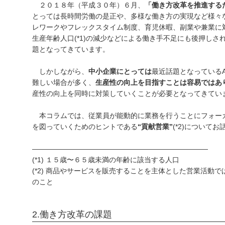
２０１８年（平成３０年）６月、
「働き方改革を推進する
とっては長時間労働の是正や、多様な働き方の実現など様々
レワークやフレックスタイム制度、育児休暇、副業や兼業に
生産年齢人口(*1)の減少などによる働き手不足にも後押しさ
題となってきています。
しかしながら、
中小企業にとっては
最近話題となっているA
難しい場合が多く、
生産性の向上を目指すことは容易ではあ
産性の向上を同時に対策していくことが必要となってきてい
本コラムでは、従業員が能動的に業務を行うことにフォー
を図っていくためのヒントである
“貢献営業”
(*2)について
―――――――――――――――――――――――――
(*1) １５歳〜６５歳未満の年齢に該当する人口
(*2) 商品やサービスを販売することを主体とした営業活動
のこと
2.働き方改革の課題