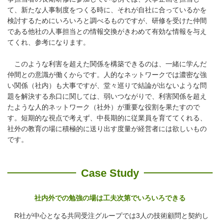
て、新たな人事制度をつくる時に、それが自社に合っているかを
検討するためにいろいろと調べるものですが、研修を受けた仲間
である他社の人事担当との情報交換がきわめて有効な情報を与え
てくれ、参考になります。
このような利害を超えた関係を構築できるのは、一緒に学んだ
仲間との意識が働くからです。人的なネットワークでは濃密な強
い関係（社内）も大事ですが、堂々巡りで結論が出ないような問
題を解決する糸口に関しては、弱いつながりで、利害関係を超え
たような人的ネットワーク（社外）が重要な役割を果たすので
す。短期的な視点で考えず、中長期的に従業員を育ててくれる、
社外の教育の場に積極的に送り出す度量が経営者には欲しいもの
です。
Case Study
社内外での勉強の場は工夫次第でいろいろできる
R社が中心となる共同受注グループでは3人の技術顧問と契約し