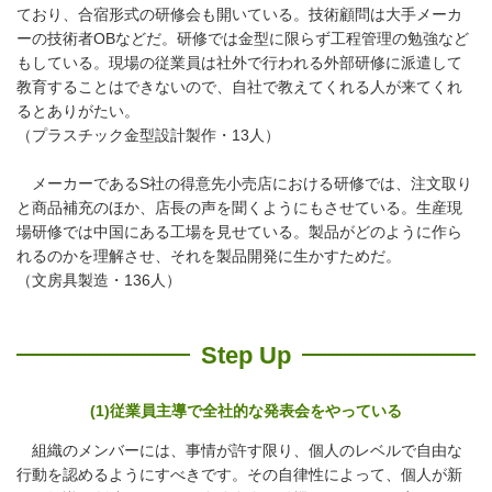
ており、合宿形式の研修会も開いている。技術顧問は大手メーカ
ーの技術者OBなどだ。研修では金型に限らず工程管理の勉強など
もしている。現場の従業員は社外で行われる外部研修に派遣して
教育することはできないので、自社で教えてくれる人が来てくれ
るとありがたい。
（プラスチック金型設計製作・13人）
メーカーであるS社の得意先小売店における研修では、注文取り
と商品補充のほか、店長の声を聞くようにもさせている。生産現
場研修では中国にある工場を見せている。製品がどのように作ら
れるのかを理解させ、それを製品開発に生かすためだ。
（文房具製造・136人）
Step Up
(1)従業員主導で全社的な発表会をやっている
組織のメンバーには、事情が許す限り、個人のレベルで自由な
行動を認めるようにすべきです。その自律性によって、個人が新