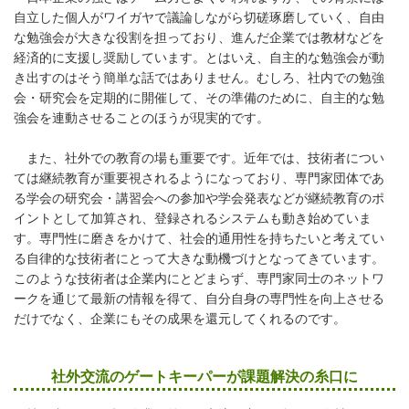
自立した個人がワイガヤで議論しながら切磋琢磨していく、自由
な勉強会が大きな役割を担っており、進んだ企業では教材などを
経済的に支援し奨励しています。とはいえ、自主的な勉強会が動
き出すのはそう簡単な話ではありません。むしろ、社内での勉強
会・研究会を定期的に開催して、その準備のために、自主的な勉
強会を連動させることのほうが現実的です。
また、社外での教育の場も重要です。近年では、技術者につい
ては継続教育が重要視されるようになっており、専門家団体であ
る学会の研究会・講習会への参加や学会発表などが継続教育のポ
イントとして加算され、登録されるシステムも動き始めていま
す。専門性に磨きをかけて、社会的通用性を持ちたいと考えてい
る自律的な技術者にとって大きな動機づけとなってきています。
このような技術者は企業内にとどまらず、専門家同士のネットワ
ークを通じて最新の情報を得て、自分自身の専門性を向上させる
だけでなく、企業にもその成果を還元してくれるのです。
社外交流のゲートキーパーが課題解決の糸口に