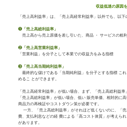
収益低迷の原因
「売上高利益率」は、「売上高経常利益率」以外でも、以下
❶
「売上高総利益率」
売上高から売上原価を差し引いた、商品 ・ サービスの粗
❷
「売上高営業利益率」
「営業利益」を分子として本業での収益力をみる指標
❸
「売上高当期純利益率」
最終的な儲けである「当期純利益」を分子とする指標 これ
めるこ とができます。
「売上高経常利益率」が低い場合、まず、「売上高総利益率
「売上高総利益率」が低い場合、低い 販売単価、相対的に高
商品力の再検証やコストダウン策が必要です。
一方、「売上高総利益率」がそれほど低くないのに、「売上
費、支払利息などの経 費による「高コスト体質」が考えられ
があります。