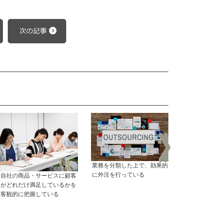
業務を分類した上で、効果的
に外注を行っている
自社の商品・サービスに顧客
競合相手との
がどれだけ満足しているかを
の戦略を立て
客観的に把握している