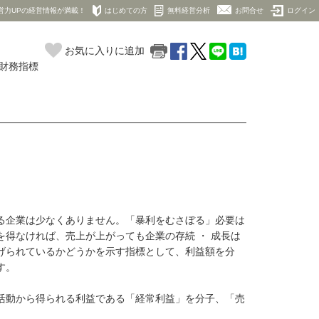
営力UPの経営情報が満載！
はじめての方
無料経営分析
お問合せ
ログイン
お気に入りに追加
の財務指標
る企業は少なくありません。「暴利をむさぼる」必要は
得なければ、売上が上がっても企業の存続 ・ 成長は
げられているかどうかを示す指標として、利益額を分
す。
活動から得られる利益である「経常利益」を分子、「売