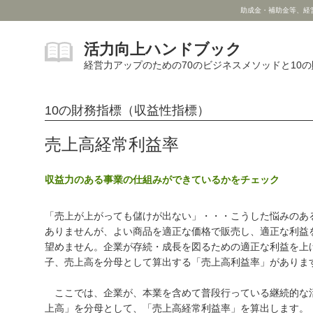
助成金・補助金等、経
活力向上ハンドブック
経営力アップのための70のビジネスメソッドと10
10の財務指標（収益性指標）
売上高経常利益率
収益力のある事業の仕組みができているかをチェック
「売上が上がっても儲けが出ない」・・・こうした悩みのあ
ありませんが、よい商品を適正な価格で販売し、適正な利益を
望めません。企業が存続・成長を図るための適正な利益を上
子、売上高を分母として算出する「売上高利益率」がありま
ここでは、企業が、本業を含めて普段行っている継続的な
上高」を分母として、「売上高経常利益率」を算出します。