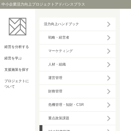
中小企業活力向上プロジェクトアドバンスプラス
活力向上ハンドブック
戦略・経営者
経営を
分析する
マーケティング
経営を
学ぶ
人材・組織
支援施策を
探す
運営管理
プロジェクト
に
ついて
財務管理
危機管理・知財・CSR
重点政策課題