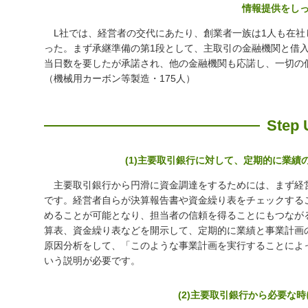
情報提供をし
L社では、経営者の交代にあたり、創業者一族は1人も在社
った。まず承継準備の第1段として、主取引の金融機関と借
当日数を要したが承諾され、他の金融機関も応諾し、一切の
（機械用カーボン等製造・175人）
Step 
(1)主要取引銀行に対して、定期的に業
主要取引銀行から円滑に資金調達をするためには、まず経
です。経営者自らが決算報告書や資金繰り表をチェックする
めることが可能となり、担当者の信頼を得ることにもつなが
算表、資金繰り表などを開示して、定期的に業績と事業計画
原因分析をして、「このような事業計画を実行することによ
いう説明が必要です。
(2)主要取引銀行から必要な