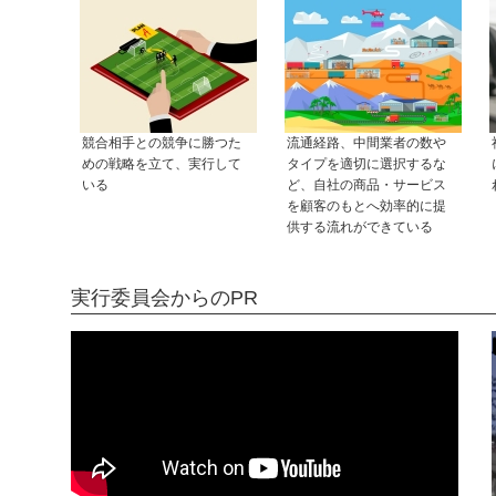
競合相手との競争に勝つた
流通経路、中間業者の数や
めの戦略を立て、実行して
タイプを適切に選択するな
いる
ど、自社の商品・サービス
を顧客のもとへ効率的に提
供する流れができている
実行委員会からのPR