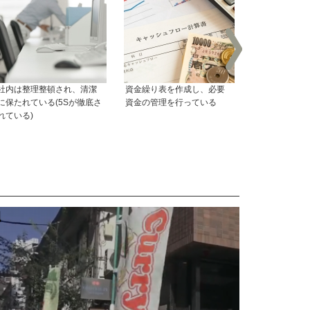
他企業との連
社内は整理整頓され、清潔
資金繰り表を作成し、必要
いる
に保たれている(5Sが徹底さ
資金の管理を行っている
れている)