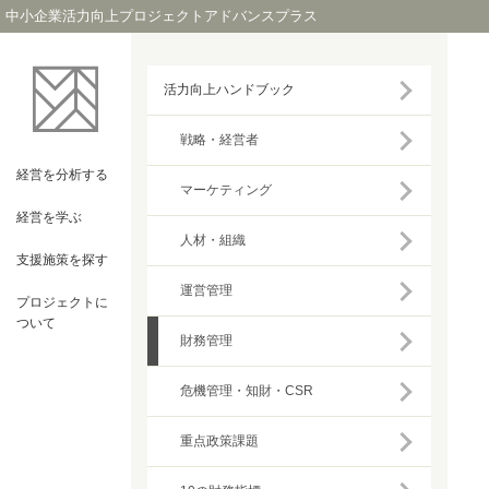
中小企業活力向上プロジェクトアドバンスプラス
活力向上ハンドブック
戦略・経営者
経営を
分析する
マーケティング
経営を
学ぶ
人材・組織
支援施策を
探す
運営管理
プロジェクト
に
ついて
財務管理
危機管理・知財・CSR
重点政策課題