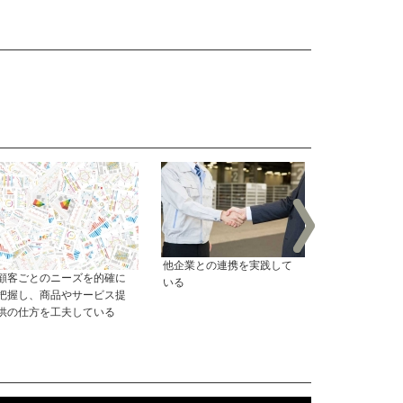
他企業との連携を実践して
顧客ごとのニーズを的確に
資金繰り表を
いる
把握し、商品やサービス提
資金の管理を
供の仕方を工夫している