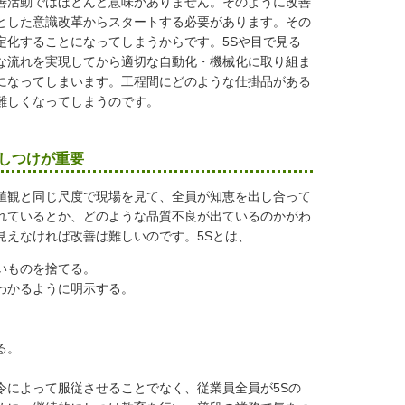
善活動ではほとんど意味がありません。そのように改善
とした意識改革からスタートする必要があります。その
定化することになってしまうからです。5Sや目で見る
な流れを実現してから適切な自動化・機械化に取り組ま
になってしまいます。工程間にどのような仕掛品がある
難しくなってしまうのです。
しつけが重要
値観と同じ尺度で現場を見て、全員が知恵を出し合って
れているとか、どのような品質不良が出ているのかがわ
見えなければ改善は難しいのです。5Sとは、
いものを捨てる。
わかるように明示する。
る。
令によって服従させることでなく、従業員全員が5Sの