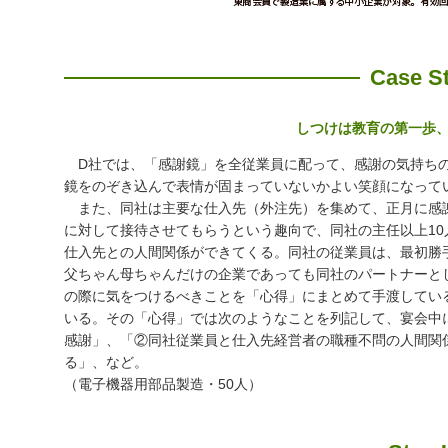
Case S
しつけは教育の第一歩
D社では、「感謝鏡」を全従業員に配って、感謝の気持ちの
鏡をのぞき込んで表情が固まっていないかよい笑顔になって
また、同社は主要な仕入先（外注先）を集めて、正月に感
に対して接待させてもらうという趣向で、同社の主任以上10
仕入先との人間関係ができてくる。同社の従業員は、最初勝
父ちゃん母ちゃんだけの企業であっても同社のパートナーと
の際に気をつけるべきことを「心得」にまとめて手渡してい
いる。その「心得」では次のようなことを列記して、宴会中
感謝」、「②同社従業員と仕入先経営者の職種不問の人間関
る」、など。
（電子機器用部品製造・50人）