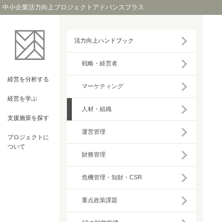
中小企業活力向上プロジェクトアドバンスプラス
活力向上ハンドブック
戦略・経営者
経営を
分析する
マーケティング
経営を
学ぶ
人材・組織
支援施策を
探す
運営管理
プロジェクト
に
ついて
財務管理
危機管理・知財・CSR
重点政策課題