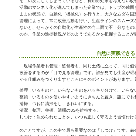
を二の次にしてしまっているなど、費用対効果を考えない改
活動のマンネリ化が進んでしまった企業では、トップの確固
ままの状態で、自動化（機械化）を行うと、大きなムダを固
管理によって、常に改善活動を行い、生産ラインのスムーズ
ないと、せっかくの自動化が生産性の向上面で不十分なもの
のか、作業の進捗状況がどのようであるかを把握することが
自然に実践できる
現場作業者も管理・監督者も、同じ土俵に立って、同じ価
改善をするのが「目で見る管理」です。誰が見ても生産が遅
かる仕組みをつくり出すところにそのポイントがあります。
整理：いるものと、いらないものをハッキリ分けて、いらな
整頓：いるものを使いやすいようにきちんと置き、誰にでも
清掃：つねに清掃をし、きれいにする。
清潔：整理、整頓、清掃の3Sを維持する。
しつけ：決められたことを、いつも正しく守るよう習慣付け
のことですが、この中で最も重要なのは「しつけ」です。命