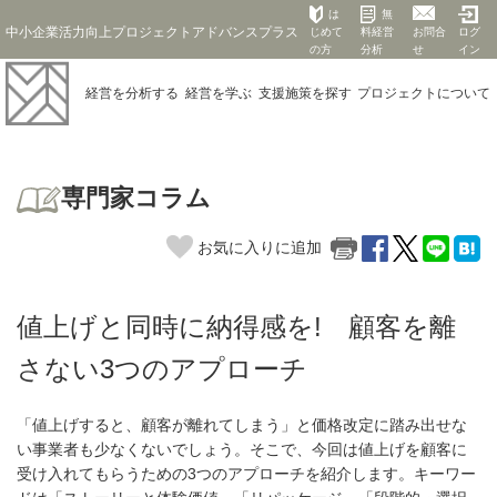
は
無
中小企業活力向上プロジェクトアドバンスプラス
じめて
料経営
お問合
ログ
の方
分析
せ
イン
経営を
分析する
経営を
学ぶ
支援施策を
探す
プロジェクト
について
専門家コラム
お気に入りに追加
値上げと同時に納得感を! 顧客を離
さない3つのアプローチ
「値上げすると、顧客が離れてしまう」と価格改定に踏み出せな
い事業者も少なくないでしょう。そこで、今回は値上げを顧客に
受け入れてもらうための3つのアプローチを紹介します。キーワー