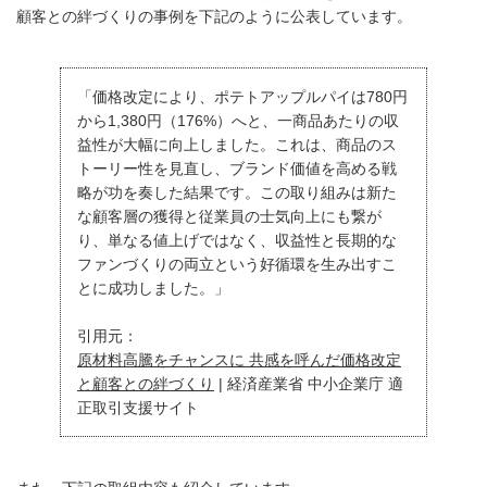
顧客との絆づくりの事例を下記のように公表しています。
「価格改定により、ポテトアップルパイは780円
から1,380円（176%）へと、一商品あたりの収
益性が大幅に向上しました。これは、商品のス
トーリー性を見直し、ブランド価値を高める戦
略が功を奏した結果です。この取り組みは新た
な顧客層の獲得と従業員の士気向上にも繋が
り、単なる値上げではなく、収益性と長期的な
ファンづくりの両立という好循環を生み出すこ
とに成功しました。」
引用元：
原材料高騰をチャンスに 共感を呼んだ価格改定
と顧客との絆づくり
| 経済産業省 中小企業庁 適
正取引支援サイト