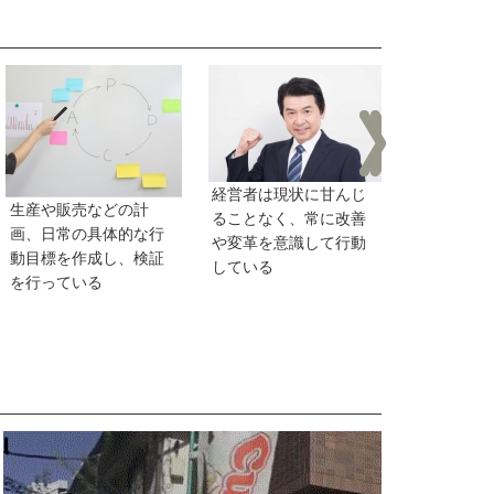
経営者は現状に甘んじ
競合相手や
生産や販売などの計
ることなく、常に改善
向、業界に
画、日常の具体的な行
や変革を意識して行動
を把握して
動目標を作成し、検証
している
を行っている