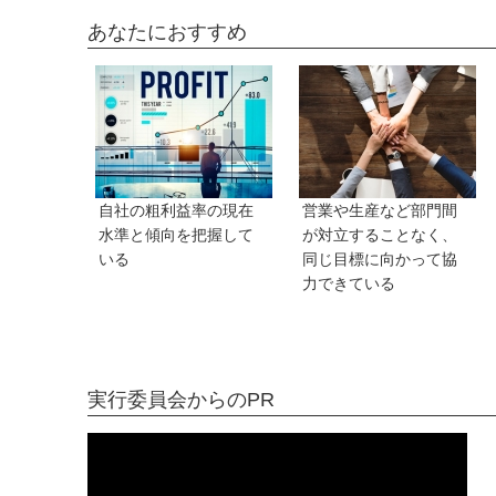
あなたにおすすめ
自社の粗利益率の現在
営業や生産など部門間
水準と傾向を把握して
が対立することなく、
いる
同じ目標に向かって協
力できている
実行委員会からのPR