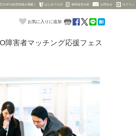
営力UPの経営情報が満載！
はじめての方
無料経営分析
お問合せ
ログイン
お気に入りに追加
OKYO障害者マッチング応援フェス