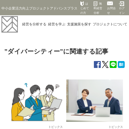
は
無
中小企業活力向上プロジェクトアドバンスプラス
じめて
料経営
お問合
ログ
の方
分析
せ
イン
経営を
分析する
経営を
学ぶ
支援施策を
探す
プロジェクト
について
”ダイバーシティー”に関連する記事
トピックス
トピックス