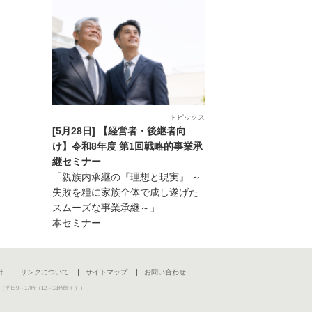
トピックス
[5月28日] 【経営者・後継者向
け】令和8年度 第1回戦略的事業承
継セミナー
「親族内承継の『理想と現実』 ～
失敗を糧に家族全体で成し遂げた
スムーズな事業承継～」
本セミナー…
針
リンクについて
サイトマップ
お問い合わせ
（平日9～17時（12～13時除く））