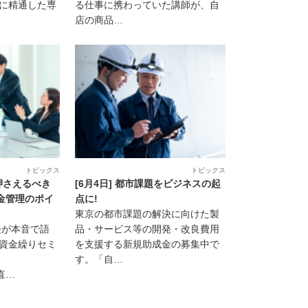
域に精通した専
る仕事に携わっていた講師が、自
店の商品…
トピックス
トピックス
が押さえるべき
[6月4日] 都市課題をビジネスの起
金管理のポイ
点に!
東京の都市課題の解決に向けた製
長が本音で語
品・サービス等の開発・改良費用
る資金繰りセミ
を支援する新規助成金の募集中で
す。「自…
直…