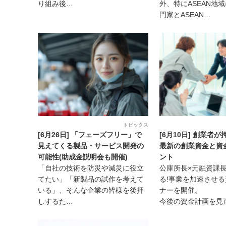
り組み後…
外、特にASEAN地
門家とASEAN…
トピックス
[6月26日] 「フェーズフリー」で
[6月10日] 創業者
見えてくる製品・サービス開発の
最新の創業資金と資
可能性(助成金説明会も開催)
ント
「自社の技術を防災や減災に役立
公庫所長×元融資課
てたい」「新製品の試作を考えて
る!事業を加速させ
いる」、そんな企業の皆様を後押
ナーを開催。
しするた…
今後の資金計画を見