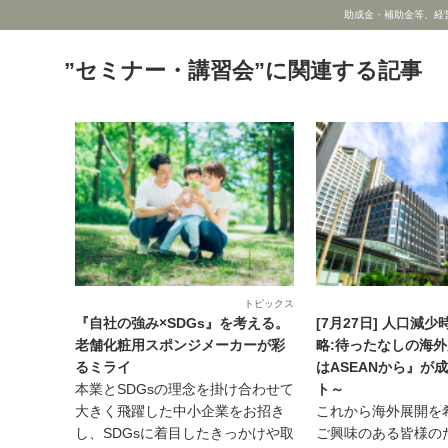
助成金・補助金等、経
”セミナー・講習会”に関連する記事
トピックス
『自社の強み×SDGs』を考える。
[7月27日] 人口減
老舗化粧用スポンジメーカーが彩
略:待ったなしの海外
るミライ
はASEANから』が
本業とSDGsの理念を掛け合わせて
ト～
大きく飛躍した中小企業をお招き
これから海外展開を
し、SDGsに着目したきっかけや取
ご興味のある皆様の