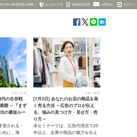
営力UPの経営情報が満載！
はじめての方
無料経営分析
お問合せ
ログイン
トピックス
トピックス
少時代の生存戦
[7月3日] あなたのお店の商品を高
展開 ～『まず
く売る方法 ～広告のプロが伝え
成功の最短ルー
る、強みの見つけ方・見せ方・売
り方～
希望される・
本セミナーでは、広告代理店で20
ために、海
年以上、企業や商品の魅力を伝え