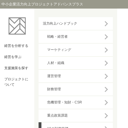
中小企業活力向上プロジェクトアドバンスプラス
活力向上ハンドブック
戦略・経営者
経営を
分析する
マーケティング
経営を
学ぶ
人材・組織
支援施策を
探す
運営管理
プロジェクト
に
ついて
財務管理
危機管理・知財・CSR
重点政策課題