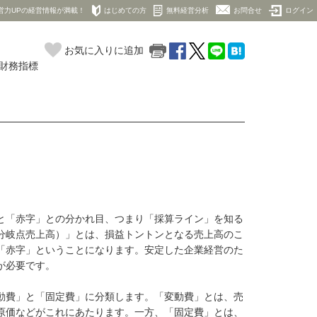
営力UPの経営情報が満載！
はじめての方
無料経営分析
お問合せ
ログイン
お気に入りに追加
の財務指標
と「赤字」との分かれ目、つまり「採算ライン」を知る
分岐点売上高）」とは、損益トントンとなる売上高のこ
「赤字」ということになります。安定した企業経営のた
が必要です。
動費」と「固定費」に分類します。「変動費」とは、売
原価などがこれにあたります。一方、「固定費」とは、