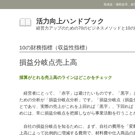
助成金・補助金等、経
活力向上ハンドブック
経営力アップのための70のビジネスメソッドと10
10の財務指標（収益性指標）
損益分岐点売上高
採算がとれる売上高のラインはどこかをチェック
経営者にとって、「赤字」は避けたいものです。「黒字」
ための分析が「損益分岐点分析」です。「損益分岐点（損益
とであり、実際の売上がこれを上回れば「黒字」、下回れば
めには、常に損益分岐点を把握しながら事業活動を行うこと
自社の損益分岐点を知るために、まず、自社の費用を「変
上高によって比例的に増減する費用で、材料費や仕入商品の