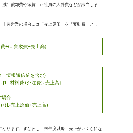
、減価償却費や家賃、正社員の人件費などが該当しま
、非製造業の場合には「売上原価」を「変動費」とし
費÷(1-変動費÷売上高)
輸・情報通信業を含む)
{1-(材料費+外注費)÷売上高}
の場合
÷(1-売上原価÷売上高)
になります。すなわち、来年度以降、売上がいくらにな