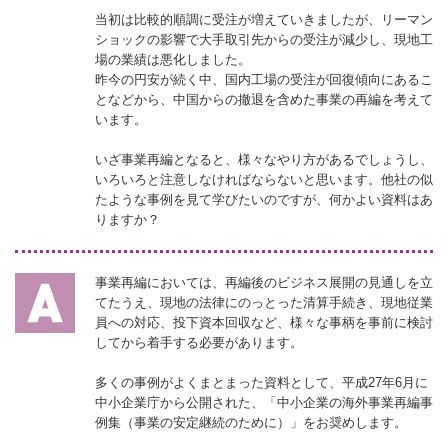
当初は比較的順調に受注が増えていきましたが、リーマン
ショックの影響で大手取引先からの受注が減少し、現地工
場の業績は悪化しました。
昨今の円安が続く中、国内工場の受注が回復傾向にあるこ
となどから、中国からの撤退を含めた事業の再編を考えて
います。
いざ事業再編となると、様々なやり方があるでしょうし、
いろいろと注意しなければならないと思います。他社の似
たような事例を見て学びたいのですが、何かよい資料はあ
りますか？
事業再編においては、再編後のビジネス展開の見通しを立
てたうえ、現地の法律にのっとった清算手続き、現地従業
員への対応、投下資本回収など、様々な事柄を事前に検討
してから着手する必要があります。
多くの事例がよくまとまった資料として、平成27年6月に
中小企業庁から公開された、「中小企業の海外事業再編事
例集（事業の安定継続のために）」をお奨めします。