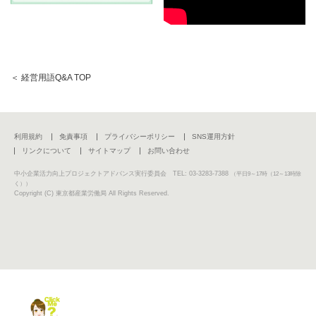
＜ 経営用語Q&A TOP
利用規約
免責事項
プライバシーポリシー
SNS運用方針
リンクについて
サイトマップ
お問い合わせ
中小企業活力向上プロジェクトアドバンス実行委員会 TEL: 03-3283-7388
（平日9～17時（12～13時除
く））
Copyright (C) 東京都産業労働局 All Rights Reserved.