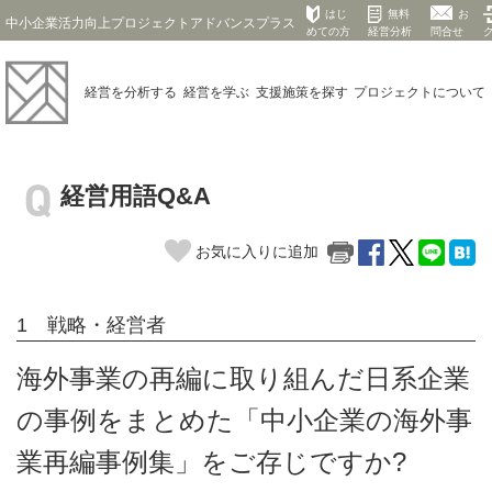
はじ
無料
お
中小企業活力向上プロジェクトアドバンスプラス
めての方
経営分析
問合せ
経営を
分析する
経営を
学ぶ
支援施策を
探す
プロジェクト
について
経営用語Q&A
お気に入りに追加
1 戦略・経営者
海外事業の再編に取り組んだ日系企業
の事例をまとめた「中小企業の海外事
業再編事例集」をご存じですか?