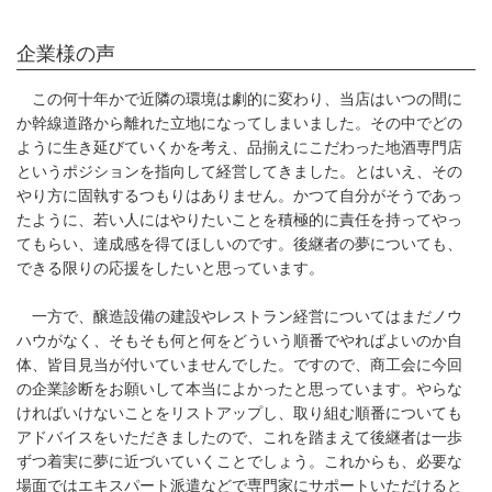
企業様の声
この何十年かで近隣の環境は劇的に変わり、当店はいつの間に
か幹線道路から離れた立地になってしまいました。その中でどの
ように生き延びていくかを考え、品揃えにこだわった地酒専門店
というポジションを指向して経営してきました。とはいえ、その
やり方に固執するつもりはありません。かつて自分がそうであっ
たように、若い人にはやりたいことを積極的に責任を持ってやっ
てもらい、達成感を得てほしいのです。後継者の夢についても、
できる限りの応援をしたいと思っています。
一方で、醸造設備の建設やレストラン経営についてはまだノウ
ハウがなく、そもそも何と何をどういう順番でやればよいのか自
体、皆目見当が付いていませんでした。ですので、商工会に今回
の企業診断をお願いして本当によかったと思っています。やらな
ければいけないことをリストアップし、取り組む順番についても
アドバイスをいただきましたので、これを踏まえて後継者は一歩
ずつ着実に夢に近づいていくことでしょう。これからも、必要な
場面ではエキスパート派遣などで専門家にサポートいただけると