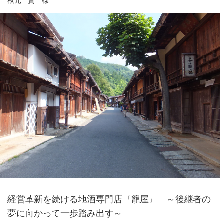
秋元 賢 様
経営革新を続ける地酒専門店『籠屋』 ～後継者の
夢に向かって一歩踏み出す～