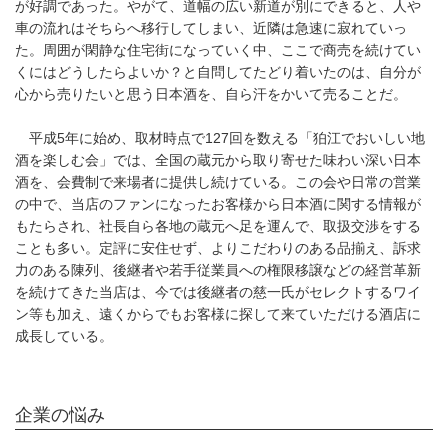
が好調であった。やがて、道幅の広い新道が別にできると、人や
車の流れはそちらへ移行してしまい、近隣は急速に寂れていっ
た。周囲が閑静な住宅街になっていく中、ここで商売を続けてい
くにはどうしたらよいか？と自問してたどり着いたのは、自分が
心から売りたいと思う日本酒を、自ら汗をかいて売ることだ。
平成5年に始め、取材時点で127回を数える「狛江でおいしい地
酒を楽しむ会」では、全国の蔵元から取り寄せた味わい深い日本
酒を、会費制で来場者に提供し続けている。この会や日常の営業
の中で、当店のファンになったお客様から日本酒に関する情報が
もたらされ、社長自ら各地の蔵元へ足を運んで、取扱交渉をする
ことも多い。定評に安住せず、よりこだわりのある品揃え、訴求
力のある陳列、後継者や若手従業員への権限移譲などの経営革新
を続けてきた当店は、今では後継者の慈一氏がセレクトするワイ
ン等も加え、遠くからでもお客様に探して来ていただける酒店に
成長している。
企業の悩み