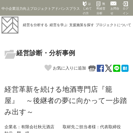
は
無
中小企業活力向上プロジェクトアドバンスプラス
じめて
料経営
お問合
ログ
の方
分析
せ
イン
経営を
分析する
経営を
学ぶ
支援施策を
探す
プロジェクト
について
経営診断・分析事例
お気に入りに追加
経営革新を続ける地酒専門店『籠
屋』 ～後継者の夢に向かって一歩踏
み出す～
企業名：有限会社秋元酒店 取材先ご担当者様：代表取締役