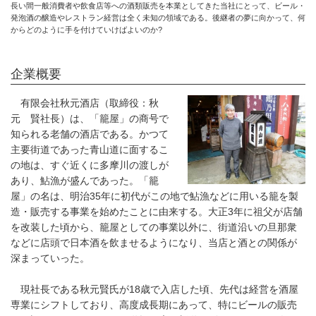
長い間一般消費者や飲食店等への酒類販売を本業としてきた当社にとって、ビール・
発泡酒の醸造やレストラン経営は全く未知の領域である。後継者の夢に向かって、何
からどのように手を付けていけばよいのか?
企業概要
有限会社秋元酒店（取締役：秋
元 賢社長）は、「籠屋」の商号で
知られる老舗の酒店である。かつて
主要街道であった青山道に面するこ
の地は、すぐ近くに多摩川の渡しが
あり、鮎漁が盛んであった。「籠
屋」の名は、明治35年に初代がこの地で鮎漁などに用いる籠を製
造・販売する事業を始めたことに由来する。大正3年に祖父が店舗
を改装した頃から、籠屋としての事業以外に、街道沿いの旦那衆
などに店頭で日本酒を飲ませるようになり、当店と酒との関係が
深まっていった。
現社長である秋元賢氏が18歳で入店した頃、先代は経営を酒屋
専業にシフトしており、高度成長期にあって、特にビールの販売