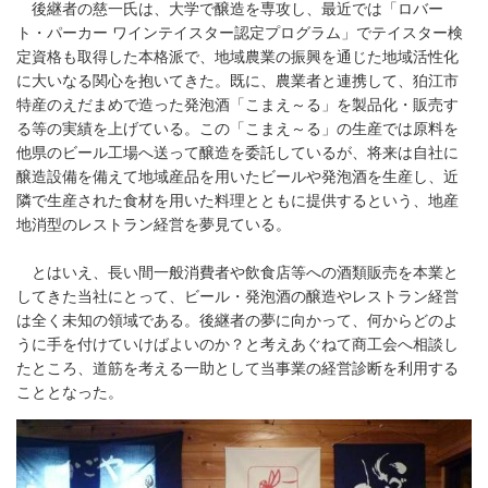
後継者の慈一氏は、大学で醸造を専攻し、最近では「ロバー
ト・パーカー ワインテイスター認定プログラム」でテイスター検
定資格も取得した本格派で、地域農業の振興を通じた地域活性化
に大いなる関心を抱いてきた。既に、農業者と連携して、狛江市
特産のえだまめで造った発泡酒「こまえ～る」を製品化・販売す
る等の実績を上げている。この「こまえ～る」の生産では原料を
他県のビール工場へ送って醸造を委託しているが、将来は自社に
醸造設備を備えて地域産品を用いたビールや発泡酒を生産し、近
隣で生産された食材を用いた料理とともに提供するという、地産
地消型のレストラン経営を夢見ている。
とはいえ、長い間一般消費者や飲食店等への酒類販売を本業と
してきた当社にとって、ビール・発泡酒の醸造やレストラン経営
は全く未知の領域である。後継者の夢に向かって、何からどのよ
うに手を付けていけばよいのか？と考えあぐねて商工会へ相談し
たところ、道筋を考える一助として当事業の経営診断を利用する
こととなった。