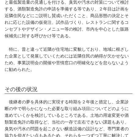
と最低製造量の見通しを付ける、臭気や汚水の対策について検討
する、酒類製造免許の申請を準備する等であり、２年目は計画を
近隣住民などにご説明し賛成いただくこと、商品形態の決定とそ
れに応じた設備の仮発注、試作品づくり、レストランに関するコ
ンセプトやデザイン・メニュー等の検討、市内を中心とした販路
候補先に対する呼びかけ等である。
特に、昔と違って近隣が住宅地に変貌しており、地域に根ざし
た企業として発展していくためには近隣住民の納得が欠かせない
ため、事業説明会の開催や苦情窓口の明確化などを怠らないよう
に勧められた。
その後の状況
後継者の夢を具体的に実現する時期を２年後と措定し、企業診
断の中で明らかになった必要な取り組み項目についてどのように
進めていくかを検討しているところである。土地の用途変更や酒
類製造免許の取得など、当社の一存で左右できない課題もあり、
臭気や汚水の問題を起こさない醸造設備の設計など、専門業者の
協力を仰ぎたい点もあるため、それらを一つずつ丁寧に解決して