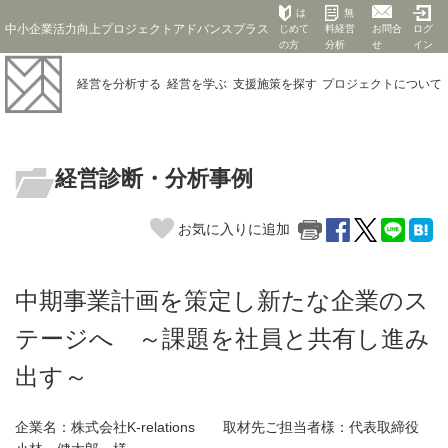
は
無
中小企業活力向上プロジェクトアドバンスプラス
じめて
料経営
お問合
ログ
の方
分析
せ
イン
経営を
分析する
経営を
学ぶ
支援施策を
探す
プロジェクト
について
経営診断・分析事例
お気に入りに追加
中期事業計画を策定し新たな企業のス
テージへ ～課題を社員と共有し進み
出す～
企業名：株式会社K-relations 取材先ご担当者様：代表取締役