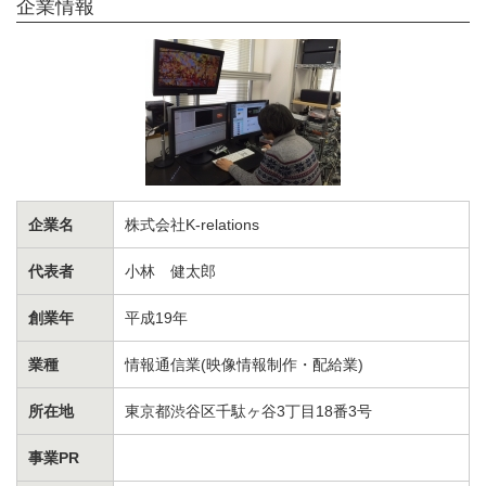
企業情報
企業名
株式会社K-relations
代表者
小林 健太郎
創業年
平成19年
業種
情報通信業(映像情報制作・配給業)
所在地
東京都渋谷区千駄ヶ谷3丁目18番3号
事業PR