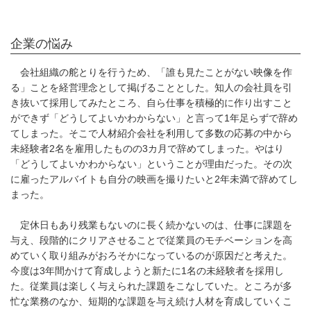
企業の悩み
会社組織の舵とりを行うため、「誰も見たことがない映像を作
る」ことを経営理念として掲げることとした。知人の会社員を引
き抜いて採用してみたところ、自ら仕事を積極的に作り出すこと
ができず「どうしてよいかわからない」と言って1年足らずで辞め
てしまった。そこで人材紹介会社を利用して多数の応募の中から
未経験者2名を雇用したものの3カ月で辞めてしまった。やはり
「どうしてよいかわからない」ということが理由だった。その次
に雇ったアルバイトも自分の映画を撮りたいと2年未満で辞めてし
まった。
定休日もあり残業もないのに長く続かないのは、仕事に課題を
与え、段階的にクリアさせることで従業員のモチベーションを高
めていく取り組みがおろそかになっているのが原因だと考えた。
今度は3年間かけて育成しようと新たに1名の未経験者を採用し
た。従業員は楽しく与えられた課題をこなしていた。ところが多
忙な業務のなか、短期的な課題を与え続け人材を育成していくこ