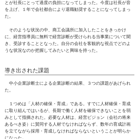
とが社長にとって過度の負担になってしまった。今度は社長が音
を上げ、１年で会社都合により退職勧奨することになってしまっ
た。
そのような状況の中、商工会議所に加入したことをきっかけ
に、経営指導員に無料で経営診断が受けられる当事業について聞
き、受診することとなった。自分の会社を客観的な視点でどのよ
うな状況なのか把握してみたいと興味を持った。
導き出された課題
中小企業診断士による企業診断の結果、３つの課題があげられ
た。
１つめは「人材の確保・育成」である。すでに人材確保・育成
に取り組んではいるが、長期で働く人材を確保できないことを弱
みとして指摘された。必要な人材は、経営ビジョン（会社の将来
あるべき姿）に賛同する人材でなければならず、数年の育成計画
を立てながら採用・育成しなければならないということが明らか
になった。