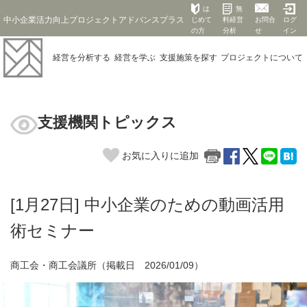
は
無
中小企業活力向上プロジェクトアドバンスプラス
じめて
料経営
お問合
ログ
の方
分析
せ
イン
経営を
分析する
経営を
学ぶ
支援施策を
探す
プロジェクト
について
支援機関トピックス
お気に入りに追加
[1月27日] 中小企業のための動画活用
術セミナー
商工会・商工会議所（掲載日 2026/01/09）