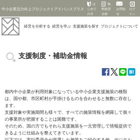
は
無
中小企業活力向上プロジェクトアドバンスプラス
じめて
料経営
お問合
ログ
の方
分析
せ
イン
経営を
分析する
経営を
学ぶ
支援施策を
探す
プロジェクト
について
支援制度・補助金情報
都内中小企業が利用対象になっている中小企業支援施策の種類
は、国や都、市区町村が手掛けるものを合わせると無数に存在し
ます。
支援対象や実施期間も様々で、すべての施策情報を網羅して個々
の事業所が把握することは困難です。
そのため、国の方でもそれら支援施策を一元管理して情報提供で
きるように仕組みを整えてきています。
以下では、実行委員会が厳選した施策をご紹介する他、デジタル