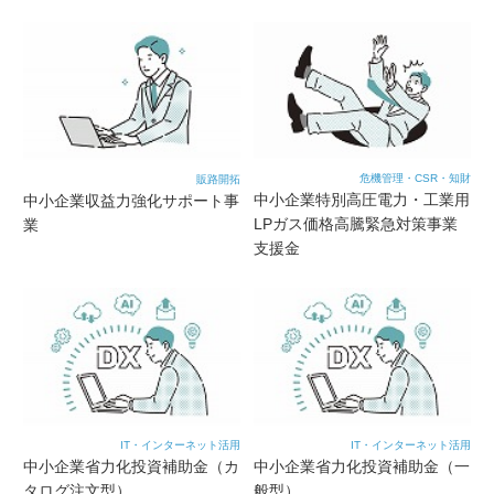
危機管理・CSR・知財
販路開拓
中小企業特別高圧電力・工業用
中小企業収益力強化サポート事
LPガス価格高騰緊急対策事業
業
支援金
IT・インターネット活用
IT・インターネット活用
中小企業省力化投資補助金（カ
中小企業省力化投資補助金（一
タログ注文型）
般型）