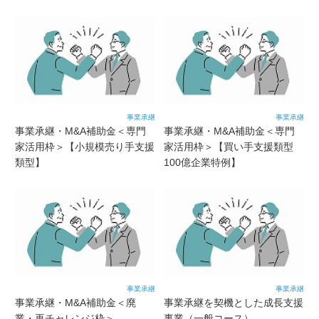
事業承継
事業承継
事業承継・M&A補助金＜専門
事業承継・M&A補助金＜専門
家活用枠＞【小規模売り手支援
家活用枠＞【買い手支援類型
類型】
100億企業特例】
事業承継
事業承継
事業承継・M&A補助金＜廃
事業承継を契機とした成長支援
業・再チャレンジ枠＞
事業（一般コース）