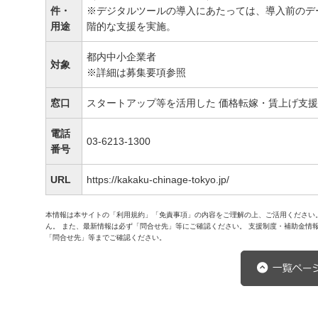
件・
※デジタルツールの導入にあたっては、導入前のデ
用途
階的な支援を実施。
都内中小企業者
対象
※詳細は募集要項参照
窓口
スタートアップ等を活用した 価格転嫁・賃上げ支
電話
03-6213-1300
番号
URL
https://kakaku-chinage-tokyo.jp/
本情報は本サイトの「利用規約」「免責事項」の内容をご理解の上、ご活用ください
ん。 また、最新情報は必ず「問合せ先」等にご確認ください。 支援制度・補助金情
「問合せ先」等までご確認ください。