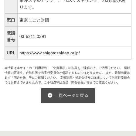
業外スキルアップ」、「DXリスキリング」の3類型があ
ります。
窓口
東京しごと財団
電話
03-5211-0391
番号
URL
https://www.shigotozaidan.or.jp/
本情報は本サイトの「利用規約」「免責事項」の内容をご理解の上、ご活用ください。 掲載
情報の正確性、合法性等を当実行委員会が保証するものではありません。 また、最新情報は
必ず「問合せ先」等にご確認ください。 支援制度・補助金情報の詳細について当実行委員会
ではお答えできませんので、ご不明点等は直接「問合せ先」等までご確認ください。