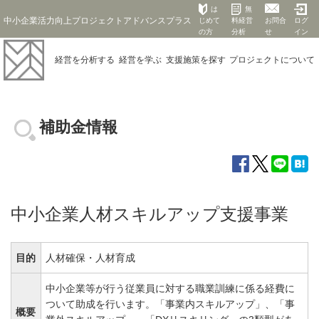
は
無
中小企業活力向上プロジェクトアドバンスプラス
じめて
料経営
お問合
ログ
の方
分析
せ
イン
経営を
分析する
経営を
学ぶ
支援施策を
探す
プロジェクト
について
補助金情報
中小企業人材スキルアップ支援事業
目的
人材確保・人材育成
中小企業等が行う従業員に対する職業訓練に係る経費に
ついて助成を行います。「事業内スキルアップ」、「事
概要