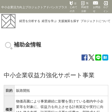
は
無
中小企業活力向上プロジェクトアドバンスプラス
じめて
料経営
お問合
ログ
の方
分析
せ
イン
経営を
分析する
経営を
学ぶ
支援施策を
探す
プロジェクト
について
補助金情報
中小企業収益力強化サポート事業
目的
販路開拓
物価高騰により事業継続に影響を受けている都内中小企
業等を対象に、収益力を向上させる計画策定や実行に向
概要