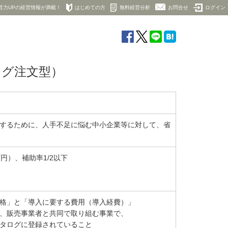
営力UPの経営情報が満載！
はじめての方
無料経営分析
お問合せ
ログイン
ログ注文型）
するために、人手不足に悩む中小企業等に対して、省
万円）、補助率1/2以下
格」と「導入に要する費用（導入経費）」
、販売事業者と共同で取り組む事業で、
タログに登録されていること