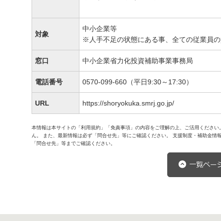
中小企業等
対象
※人手不足の状態にある事、全ての従業員の
窓口
中小企業省力化投資補助事業事務局
電話番号
0570-099-660（平日9:30～17:30）
URL
https://shoryokuka.smrj.go.jp/
本情報は本サイトの「利用規約」「免責事項」の内容をご理解の上、ご活用ください
ん。 また、最新情報は必ず「問合せ先」等にご確認ください。 支援制度・補助金情
「問合せ先」等までご確認ください。