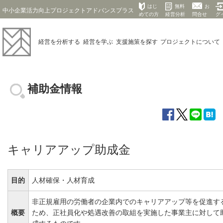
はじ
無料
お
中小企業活力向上プロジェクトアドバンスプラス
めての方
経営分析
問合せ
グ
経営を
分析する
経営を
学ぶ
支援施策を
探す
プロジェクト
について
補助金情報
キャリアアップ助成金
目的
人材確保・人材育成
非正規雇用の労働者の企業内でのキャリアアップ等を促進す
概要
ため、正社員化や処遇改善の取組を実施した事業主に対して