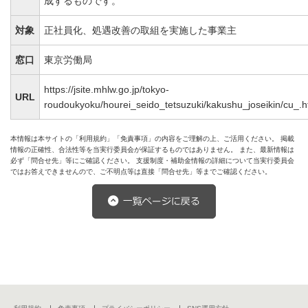
成するものです。
対象
正社員化、処遇改善の取組を実施した事業主
窓口
東京労働局
https://jsite.mhlw.go.jp/tokyo-
URL
roudoukyoku/hourei_seido_tetsuzuki/kakushu_joseikin/cu_.h
本情報は本サイトの「利用規約」「免責事項」の内容をご理解の上、ご活用ください。 掲載
情報の正確性、合法性等を当実行委員会が保証するものではありません。 また、最新情報は
必ず「問合せ先」等にご確認ください。 支援制度・補助金情報の詳細について当実行委員会
ではお答えできませんので、ご不明点等は直接「問合せ先」等までご確認ください。