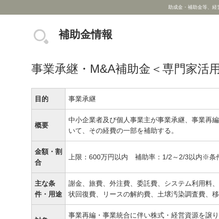
助成金・補助金等、経
補助金情報
事業承継・M&A補助金＜専門家活
目的
事業承継
中小企業者及び個人事業主が事業承継、事業再編
概要
いて、その経費の一部を補助する。
金額・割
上限：600万円以内 補助率：1/2～2/3以内
合
主な条
謝金、旅費、外注費、委託費、システム利用料、
件・用途
状回復費、リースの解約費、土壌汚染調査費、移
事業再編・事業統合に伴い株式・経営資源を譲り