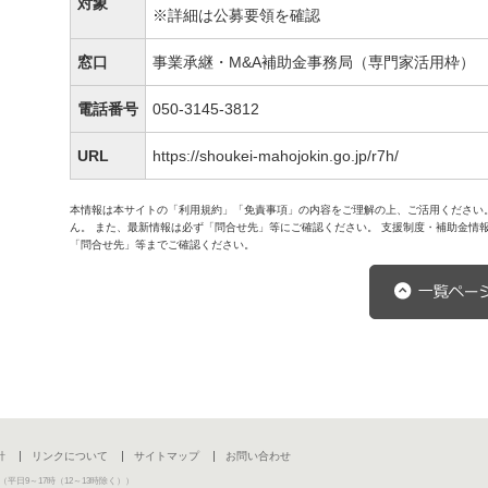
対象
※詳細は公募要領を確認
窓口
事業承継・M&A補助金事務局（専門家活用枠）
電話番号
050-3145-3812
URL
https://shoukei-mahojokin.go.jp/r7h/
本情報は本サイトの「利用規約」「免責事項」の内容をご理解の上、ご活用ください
ん。 また、最新情報は必ず「問合せ先」等にご確認ください。 支援制度・補助金情
「問合せ先」等までご確認ください。
針
リンクについて
サイトマップ
お問い合わせ
（平日9～17時（12～13時除く））