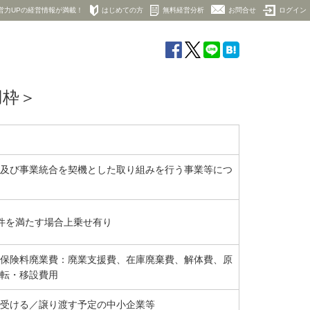
営力UPの経営情報が満載！
はじめての方
無料経営分析
お問合せ
ログイン
用枠＞
及び事業統合を契機とした取り組みを行う事業等につ
※条件を満たす場合上乗せ有り
保険料廃業費：廃業支援費、在庫廃棄費、解体費、原
転・移設費用
受ける／譲り渡す予定の中小企業等