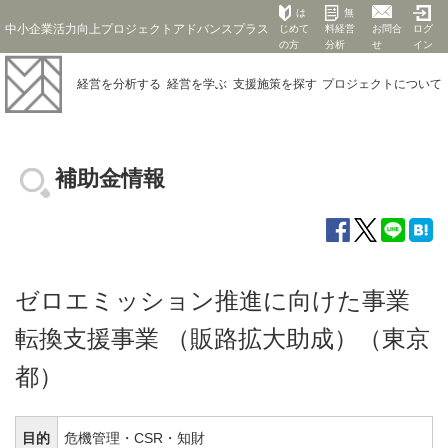
は
無
中小企業活力向上プロジェクトアドバンスプラス
じめて
料経営
お問合
ログ
の方
分析
せ
イン
経営を
分析する
経営を
学ぶ
支援施策を
探す
プロジェクト
について
補助金情報
ゼロエミッション推進に向けた事業
転換支援事業 （販路拡大助成）（東京
都）
目的
危機管理・CSR・知財