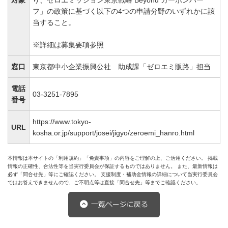
対象
り、ゼロエミッション東京戦略 Beyond カーボンハー
フ」の政策に基づく以下の4つの申請分野のいずれかに該
当すること。
※詳細は募集要項参照
窓口
東京都中小企業振興公社 助成課「ゼロエミ販路」担当
電話
03-3251-7895
番号
https://www.tokyo-
URL
kosha.or.jp/support/josei/jigyo/zeroemi_hanro.html
本情報は本サイトの「利用規約」「免責事項」の内容をご理解の上、ご活用ください。 掲載
情報の正確性、合法性等を当実行委員会が保証するものではありません。 また、最新情報は
必ず「問合せ先」等にご確認ください。 支援制度・補助金情報の詳細について当実行委員会
ではお答えできませんので、ご不明点等は直接「問合せ先」等までご確認ください。