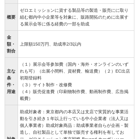
ゼロエミッションに資する製品等の製造・販売にに取り
概要
組む都内中小企業等を対象に、販路開拓のために出展す
る展示会等に係る経費の一部を助成
金
額・
上限額150万円、助成率2/3以内
割合
（１）展示会等参加費（国内・海外・オンラインのいず
主な
れも可）（出展小間料、資材費、輸送費）（２）EC出店
条
初期登録料
件・
（３）サイト制作・改修費
用途
（４）販売促進費（印刷物制作費、動画制作費、広告掲
載費）
助成対象者：東京都内の本店又は支店で実質的な事業活
動を引き続き１年以上行っている中小企業者（法人又は
個人事業者）助成対象商品：助成事業者自らが企画・製
造し、自社製品として単独で販売する権利を有してお