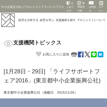
は
無
中小企業活力向上プロジェクトアドバンスプラス
じめて
料経営
お問合
ログ
の方
分析
せ
イン
経営を
分析する
経営を
学ぶ
支援施策を
探す
プロジェクト
について
支援機関トピックス
お気に入りに追加
[1月28日・29日] 「ライフサポートフ
ェア2016」(東京都中小企業振興公社)
東京都中小企業振興公社（掲載日 2015/11/26）