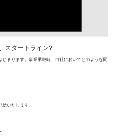
、スタートライン?
はじまります。事業承継時、自社においてどのような問
配信いたします。
。
て