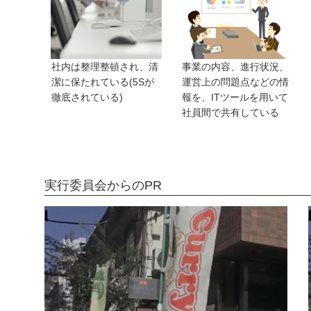
社内は整理整頓され、清
事業の内容、進行状況、
潔に保たれている(5Sが
運営上の問題点などの情
徹底されている)
報を、ITツールを用いて
社員間で共有している
実行委員会からのPR