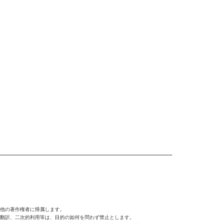
。
他の著作権者に帰属します。
翻訳、二次的利用等は、目的の如何を問わず禁止とします。