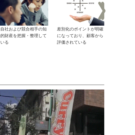
自社および競合相手の知
差別化のポイントが明確
顧客ごとの
的財産を把握・整理して
になっており、顧客から
に把握し、
いる
評価されている
ス提供の仕
いる