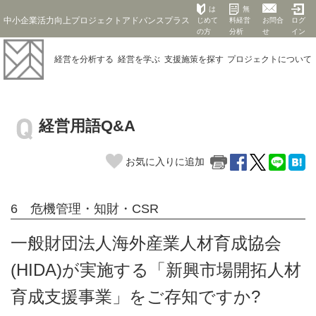
は
無
中小企業活力向上プロジェクトアドバンスプラス
じめて
料経営
お問合
ログ
の方
分析
せ
イン
経営を
分析する
経営を
学ぶ
支援施策を
探す
プロジェクト
について
経営用語Q&A
お気に入りに追加
6 危機管理・知財・CSR
一般財団法人海外産業人材育成協会
(HIDA)が実施する「新興市場開拓人材
育成支援事業」をご存知ですか?