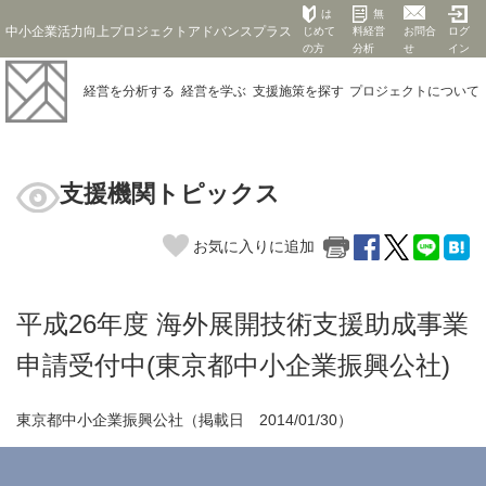
は
無
中小企業活力向上プロジェクトアドバンスプラス
じめて
料経営
お問合
ログ
の方
分析
せ
イン
経営を
分析する
経営を
学ぶ
支援施策を
探す
プロジェクト
について
支援機関トピックス
お気に入りに追加
平成26年度 海外展開技術支援助成事業
申請受付中(東京都中小企業振興公社)
東京都中小企業振興公社（掲載日 2014/01/30）