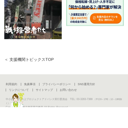
＜ 支援機関トピックスTOP
利用規約
免責事項
プライバシーポリシー
SNS運用方針
リンクについて
サイトマップ
お問い合わせ
中小企業活力向上プロジェクトアドバンス実行委員会 TEL: 03-3283-7388
（平日9～17時（12～13時除
く））
Copyright (C) 東京都産業労働局 All Rights Reserved.