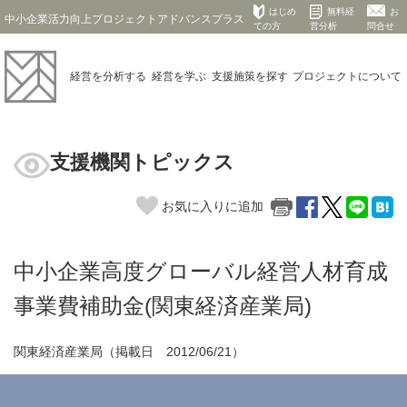
はじめ
無料経
お
中小企業活力向上プロジェクトアドバンスプラス
ての方
営分析
問合せ
経営を
分析する
経営を
学ぶ
支援施策を
探す
プロジェクト
について
支援機関トピックス
お気に入りに追加
中小企業高度グローバル経営人材育成
事業費補助金(関東経済産業局)
関東経済産業局（掲載日 2012/06/21）