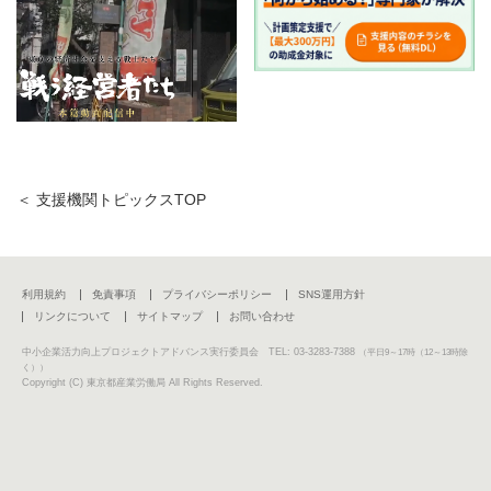
＜ 支援機関トピックスTOP
利用規約
免責事項
プライバシーポリシー
SNS運用方針
リンクについて
サイトマップ
お問い合わせ
中小企業活力向上プロジェクトアドバンス実行委員会 TEL: 03-3283-7388
（平日9～17時（12～13時除
く））
Copyright (C) 東京都産業労働局 All Rights Reserved.