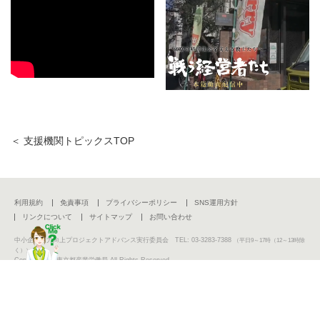
＜ 支援機関トピックスTOP
利用規約
免責事項
プライバシーポリシー
SNS運用方針
リンクについて
サイトマップ
お問い合わせ
中小企業活力向上プロジェクトアドバンス実行委員会 TEL: 03-3283-7388
（平日9～17時（12～13時除
く））
Copyright (C) 東京都産業労働局 All Rights Reserved.