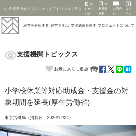
は
無
中小企業活力向上プロジェクトアドバンスプラス
じめて
料経営
お問合
ログ
の方
分析
せ
イン
経営を
分析する
経営を
学ぶ
支援施策を
探す
プロジェクト
について
支援機関トピックス
お気に入りに追加
小学校休業等対応助成金・支援金の対
象期間を延長(厚生労働省)
東京労働局（掲載日 2020/12/24）