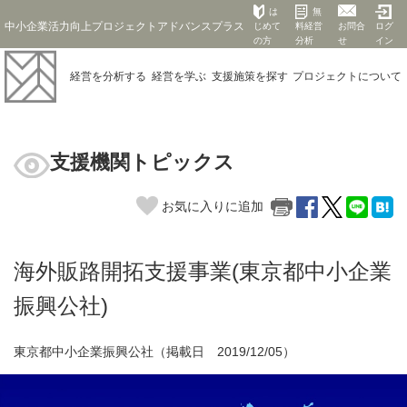
は
無
中小企業活力向上プロジェクトアドバンスプラス
じめて
料経営
お問合
ログ
の方
分析
せ
イン
経営を
分析する
経営を
学ぶ
支援施策を
探す
プロジェクト
について
支援機関トピックス
お気に入りに追加
海外販路開拓支援事業(東京都中小企業
振興公社)
東京都中小企業振興公社（掲載日 2019/12/05）