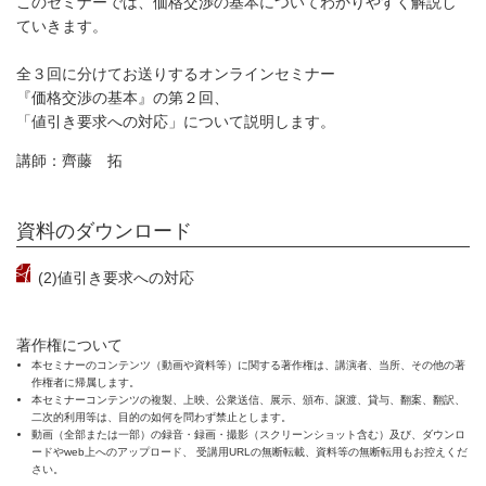
このセミナーでは、価格交渉の基本についてわかりやすく解説し
ていきます。
全３回に分けてお送りするオンラインセミナー
『価格交渉の基本』の第２回、
「値引き要求への対応」について説明します。
講師：齊藤 拓
資料のダウンロード
(2)値引き要求への対応
著作権について
本セミナーのコンテンツ（動画や資料等）に関する著作権は、講演者、当所、その他の著
作権者に帰属します。
本セミナーコンテンツの複製、上映、公衆送信、展示、頒布、譲渡、貸与、翻案、翻訳、
二次的利用等は、目的の如何を問わず禁止とします。
動画（全部または一部）の録音・録画・撮影（スクリーンショット含む）及び、ダウンロ
ードやweb上へのアップロード、 受講用URLの無断転載、資料等の無断転用もお控えくだ
さい。