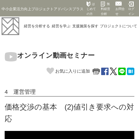
は
無
中小企業活力向上プロジェクトアドバンスプラス
じめて
料経営
お問合
ログ
の方
分析
せ
イン
経営を
分析する
経営を
学ぶ
支援施策を
探す
プロジェクト
について
オンライン動画セミナー
お気に入りに追加
4 運営管理
価格交渉の基本 (2)値引き要求への対
応