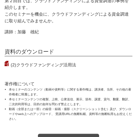
第２回目では、クラウドファンディングによる資金調達の事例を
紹介します。
このセミナーを機会に、クラウドファンディングによる資金調達
に取り組んでみませんか。
講師：加藤 雄紀
資料のダウンロード
(2)クラウドファンディング活用法
著作権について
本セミナーのコンテンツ（動画や資料等）に関する著作権は、講演者、当所、その他の著
作権者に帰属します。
本セミナーコンテンツの複製、上映、公衆送信、展示、頒布、譲渡、貸与、翻案、翻訳、
二次的利用等は、目的の如何を問わず禁止とします。
動画（全部または一部）の録音・録画・撮影（スクリーンショット含む）及び、ダウンロ
ードやweb上へのアップロード、 受講用URLの無断転載、資料等の無断転用もお控えくだ
さい。