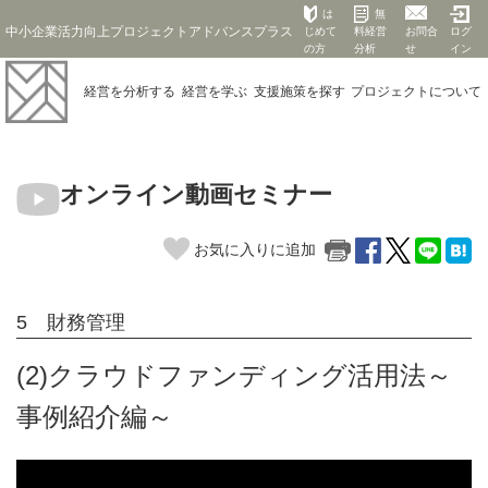
は
無
中小企業活力向上プロジェクトアドバンスプラス
じめて
料経営
お問合
ログ
の方
分析
せ
イン
経営を
分析する
経営を
学ぶ
支援施策を
探す
プロジェクト
について
オンライン動画セミナー
お気に入りに追加
5 財務管理
(2)クラウドファンディング活用法～
事例紹介編～