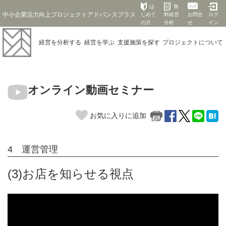
は
無
中小企業活力向上プロジェクトアドバンスプラス
じめて
料経営
お問合
ログ
の方
分析
せ
イン
経営を
分析する
経営を
学ぶ
支援施策を
探す
プロジェクト
について
オンライン動画セミナー
お気に入りに追加
4 運営管理
(3)お店を知らせる視点