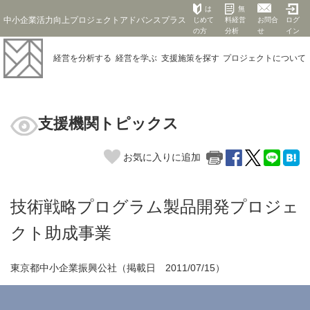
は
無
中小企業活力向上プロジェクトアドバンスプラス
じめて
料経営
お問合
ログ
の方
分析
せ
イン
経営を
分析する
経営を
学ぶ
支援施策を
探す
プロジェクト
について
支援機関トピックス
お気に入りに追加
技術戦略プログラム製品開発プロジェ
クト助成事業
東京都中小企業振興公社（掲載日 2011/07/15）