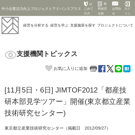
は
無
中小企業活力向上プロジェクトアドバンスプラス
じめて
料経営
お問合
ログ
の方
分析
せ
イン
経営を
分析する
経営を
学ぶ
支援施策を
探す
プロジェクト
について
支援機関トピックス
お気に入りに追加
[11月5日・6日] JIMTOF2012「都産技
研本部見学ツアー」開催(東京都立産業
技術研究センター)
東京都立産業技術研究センター（掲載日 2012/09/27）