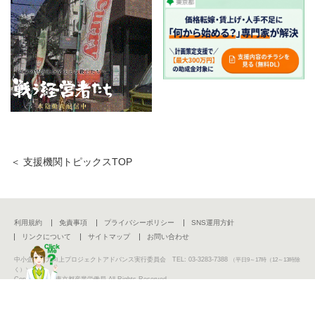
＜ 支援機関トピックスTOP
利用規約
免責事項
プライバシーポリシー
SNS運用方針
リンクについて
サイトマップ
お問い合わせ
中小企業活力向上プロジェクトアドバンス実行委員会 TEL: 03-3283-7388
（平日9～17時（12～13時除
く））
Copyright (C) 東京都産業労働局 All Rights Reserved.