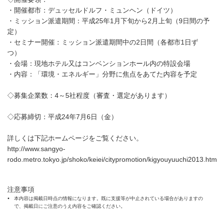
・開催都市：デュッセルドルフ・ミュンヘン（ドイツ）
・ミッション派遣期間：平成25年1月下旬から2月上旬（9日間の予
定）
・セミナー開催：ミッション派遣期間中の2日間（各都市1日ず
つ）
・会場：現地ホテル又はコンベンションホール内の特設会場
・内容：「環境・エネルギー」分野に焦点をあてた内容を予定
◇募集企業数：4～5社程度（審査・選定があります）
◇応募締切：平成24年7月6日（金）
詳しくは下記ホームページをご覧ください。
http://www.sangyo-
rodo.metro.tokyo.jp/shoko/keiei/citypromotion/kigyouyuuchi2013.htm
注意事項
本内容は掲載日時点の情報になります。既に支援等が中止されている場合がありますの
で、掲載日にご注意のうえ内容をご確認ください。