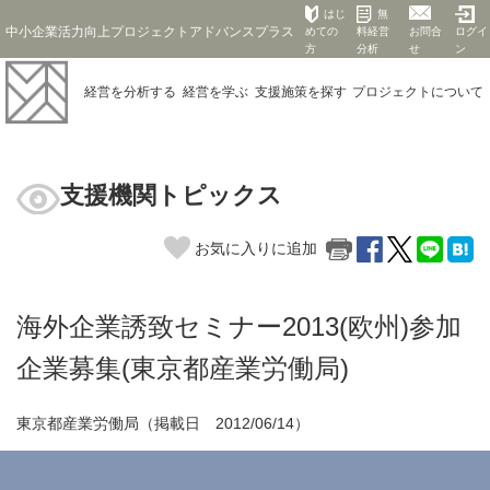
はじ
無
中小企業活力向上プロジェクトアドバンスプラス
めての
料経営
お問合
ログイ
方
分析
せ
ン
経営を
分析する
経営を
学ぶ
支援施策を
探す
プロジェクト
について
支援機関トピックス
お気に入りに追加
海外企業誘致セミナー2013(欧州)参加
企業募集(東京都産業労働局)
東京都産業労働局（掲載日 2012/06/14）