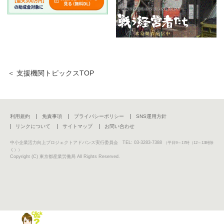
＜ 支援機関トピックスTOP
利用規約
免責事項
プライバシーポリシー
SNS運用方針
リンクについて
サイトマップ
お問い合わせ
中小企業活力向上プロジェクトアドバンス実行委員会 TEL: 03-3283-7388
（平日9～17時（12～13時除
く））
Copyright (C) 東京都産業労働局 All Rights Reserved.