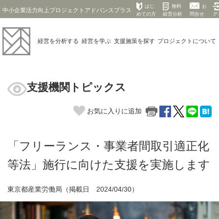
はじ
無料
お
中小企業活力向上プロジェクトアドバンスプラス
めての方
経営分析
問合せ
グ
経営を
分析する
経営を
学ぶ
支援施策を
探す
プロジェクト
について
支援機関トピックス
お気に入りに追加
「フリーランス・事業者間取引適正化
等法」施行に向けた支援を実施します
東京都産業労働局（掲載日 2024/04/30）