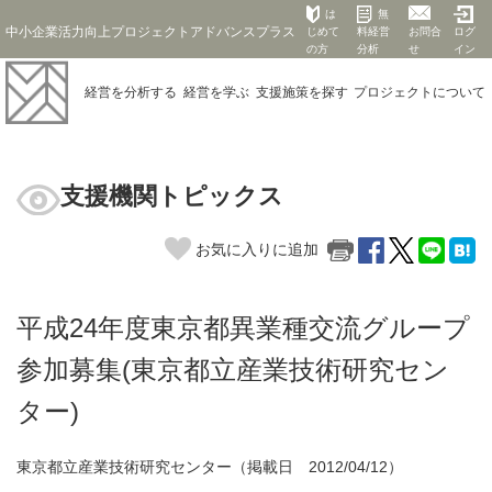
は
無
中小企業活力向上プロジェクトアドバンスプラス
じめて
料経営
お問合
ログ
の方
分析
せ
イン
経営を
分析する
経営を
学ぶ
支援施策を
探す
プロジェクト
について
支援機関トピックス
お気に入りに追加
平成24年度東京都異業種交流グループ
参加募集(東京都立産業技術研究セン
ター)
東京都立産業技術研究センター（掲載日 2012/04/12）