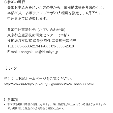
◇参加の可否
参加お申込みを頂いた方の中から、業種構成等を考慮のうえ、
本部30人、多摩テクノプラザ20人程度を指定し、6月下旬に
申込者あてに通知します。
◇参加申込書送付先（お問い合わせ先）
東京都立産業技術研究センター（本部）
技術経営支援室 産業交流係 異業種交流担当
TEL：03-5530-2134 FAX：03-5530-2318
E-mail：sangakuko@iri-tokyo.jp
リンク
詳しくは下記ホームページをご覧ください。
http://www.iri-tokyo.jp/kouryu/igyoushu/h24_boshuu.html
注意事項
本内容は掲載日時点の情報になります。既に支援等が中止されている場合がありますの
で、掲載日にご注意のうえ内容をご確認ください。