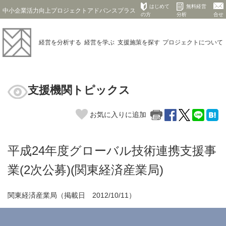
はじめて
無料経営
中小企業活力向上プロジェクトアドバンスプラス
の方
分析
合せ
経営を
分析する
経営を
学ぶ
支援施策を
探す
プロジェクト
について
支援機関トピックス
お気に入りに追加
平成24年度グローバル技術連携支援事
業(2次公募)(関東経済産業局)
関東経済産業局（掲載日 2012/10/11）