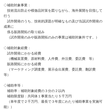
◇補助対象事業：
技術流出防止や模倣品対策を図りながら、海外展開を目指して
行う
試作開発のうち、技術的課題が明確なもの及び当該試作開発の
成果に
係る販路開拓の取り組み
（試作開発のみや販路開拓のみの事業は補助対象外です。）
◇補助対象経費：
試作開発にかかる経費
（機械装置費、原材料費、人件費、外注費、委託費 等）
販路開拓にかかる経費
（マーケティング調査費、展示会出展費、委託費、翻訳費
等）
◇補助率等：
補助率：補助対象経費の３分の２以内
補助限度額：共同体１事業当たり５千万円
（単年度で２千万円、最長で３年度にわたり補助事業を実施可
能））