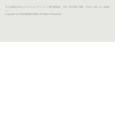
中小企業活力向上プロジェクトアドバンス実行委員会 TEL: 03-3283-7388
（平日9～17時（12～13時除
く））
Copyright (C) 東京都産業労働局 All Rights Reserved.