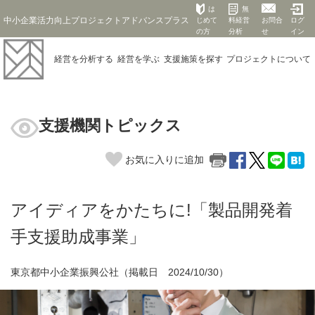
は
無
中小企業活力向上プロジェクトアドバンスプラス
じめて
料経営
お問合
ログ
の方
分析
せ
イン
経営を
分析する
経営を
学ぶ
支援施策を
探す
プロジェクト
について
支援機関トピックス
お気に入りに追加
アイディアをかたちに!「製品開発着
手支援助成事業」
東京都中小企業振興公社（掲載日 2024/10/30）