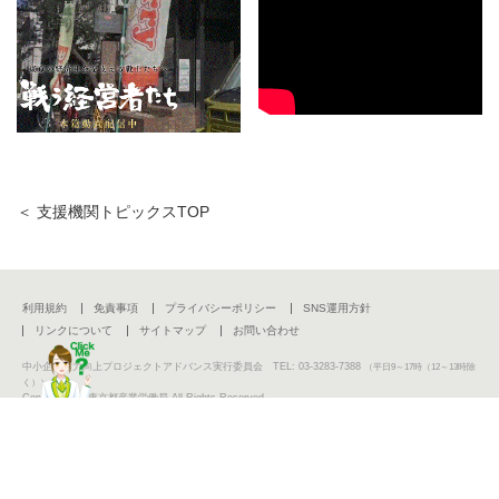
＜ 支援機関トピックスTOP
利用規約
免責事項
プライバシーポリシー
SNS運用方針
リンクについて
サイトマップ
お問い合わせ
中小企業活力向上プロジェクトアドバンス実行委員会 TEL: 03-3283-7388
（平日9～17時（12～13時除
く））
Copyright (C) 東京都産業労働局 All Rights Reserved.