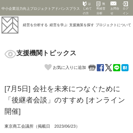
は
無
中小企業活力向上プロジェクトアドバンスプラス
じめて
料経営
お問合
ログ
の方
分析
せ
イン
経営を
分析する
経営を
学ぶ
支援施策を
探す
プロジェクト
について
支援機関トピックス
お気に入りに追加
[7月5日] 会社を未来につなぐために
「後継者会談」のすすめ [オンライン
開催]
東京商工会議所（掲載日 2023/06/23）