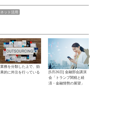
ーネット活用
(2)失敗事
業務を分類した上で、効
継のポイン
[5月26日] 金融部会講演
果的に外注を行っている
会「トランプ関税と経
済・金融情勢の展望」