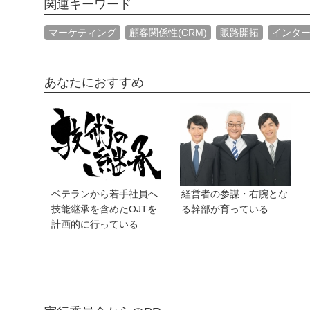
関連キーワード
マーケティング
顧客関係性(CRM)
販路開拓
インタ
あなたにおすすめ
ベテランから若手社員へ
経営者の参謀・右腕とな
技能継承を含めたOJTを
る幹部が育っている
計画的に行っている