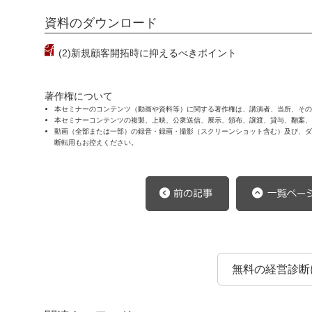
資料のダウンロード
(2)新規顧客開拓時に抑えるべきポイント
著作権について
本セミナーのコンテンツ（動画や資料等）に関する著作権は、講演者、当所、その
本セミナーコンテンツの複製、上映、公衆送信、展示、頒布、譲渡、貸与、翻案、
動画（全部または一部）の録音・録画・撮影（スクリーンショット含む）及び、ダウ
断転用もお控えください。
無料の経営診断