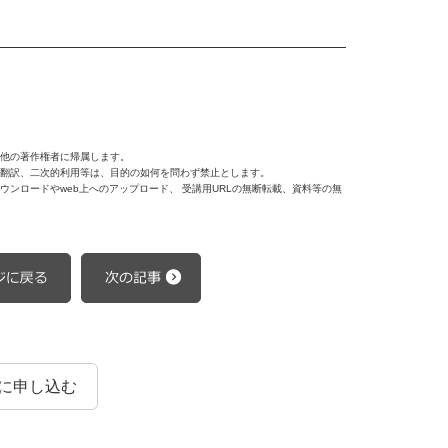
他の著作権者に帰属します。
翻訳、二次的利用等は、目的の如何を問わず禁止とします。
ンロードやweb上へのアップロード、 受講用URLの無断転載、資料等の無
に申し込む