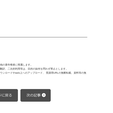
他の著作権者に帰属します。
翻訳、二次的利用等は、目的の如何を問わず禁止とします。
ンロードやweb上へのアップロード、 受講用URLの無断転載、資料等の無