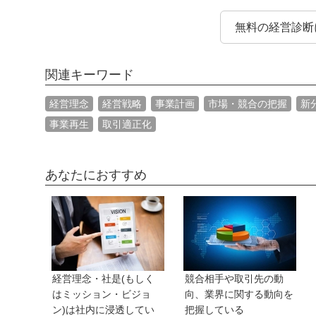
無料の経営診断
関連キーワード
経営理念
経営戦略
事業計画
市場・競合の把握
新
事業再生
取引適正化
あなたにおすすめ
経営理念・社是(もしく
競合相手や取引先の動
はミッション・ビジョ
向、業界に関する動向を
ン)は社内に浸透してい
把握している