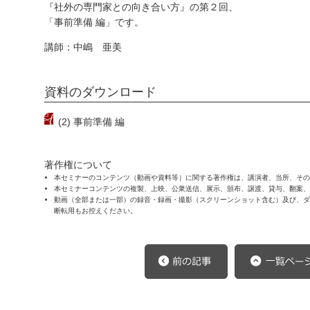
『社外の専門家との向き合い方』の第２回、
「事前準備 編」です。
講師：中嶋 亜美
資料のダウンロード
(2) 事前準備 編
著作権について
本セミナーのコンテンツ（動画や資料等）に関する著作権は、講演者、当所、その
本セミナーコンテンツの複製、上映、公衆送信、展示、頒布、譲渡、貸与、翻案、
動画（全部または一部）の録音・録画・撮影（スクリーンショット含む）及び、ダウ
断転用もお控えください。