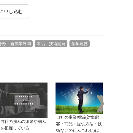
に申し込む
分野・新事業展開
製品・技術開発
産学連携
経営戦略や
自社の事業領域(対象顧
定している
自社の強みの源泉や弱み
客・商品・提供方法・技
を把握している
術などの組み合わせ)は