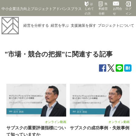
は
無
中小企業活力向上プロジェクトアドバンスプラス
じめて
料経営
お問合
ログ
の方
分析
せ
イン
経営を
分析する
経営を
学ぶ
支援施策を
探す
プロジェクト
について
”市場・競合の把握”に関連する記事
オンライン動画
オンライン動画
サブスクの重要評価指標につい
サブスクの成功事例・失敗事例
て知っていますか